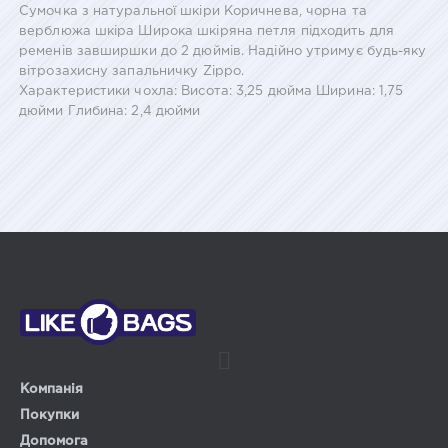
Сумочка з натуральної шкіри Коричнева, чорна та
верблюжа шкіра Широка шкіряна петля підходить для
ременів завширшки до 2 дюймів. Надійно утримує будь-яку
вітрозахисну запальничку Zippo.
Характеристики чохла: Висота: 3,25 дюйма Ширина: 1,75
дюйми Глибина: 2,4 дюйми
Компанія
Покупки
Допомога