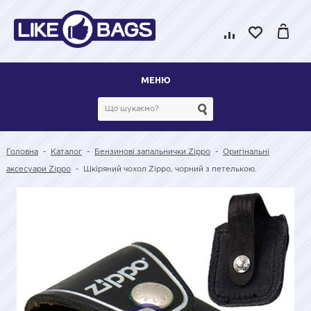
МЕНЮ
Головна
-
Каталог
-
Бензинові запальнички Zippo
-
Оригінальні
аксесуари Zippo
-
Шкіряний чохол Zippo, чорний з петелькою.