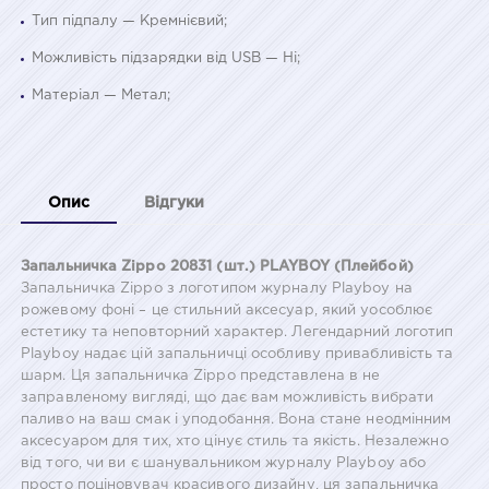
Тип підпалу — Кремнієвий;
Можливість підзарядки від USB — Ні;
Матеріал — Метал;
Опис
Відгуки
Запальничка Zippo 20831 (шт.) PLAYBOY (Плейбой)
Запальничка Zippo з логотипом журналу Playboy на
рожевому фоні – це стильний аксесуар, який уособлює
естетику та неповторний характер. Легендарний логотип
Playboy надає цій запальничці особливу привабливість та
шарм. Ця запальничка Zippo представлена в не
заправленому вигляді, що дає вам можливість вибрати
паливо на ваш смак і уподобання. Вона стане неодмінним
аксесуаром для тих, хто цінує стиль та якість. Незалежно
від того, чи ви є шанувальником журналу Playboy або
просто поціновувач красивого дизайну, ця запальничка