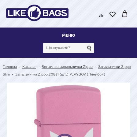
МЕНЮ
Головна
-
Каталог
-
Бензинові запальнички Zippo
-
Запальнички Zippo
Slim
-
Запальничка Zippo 20831 (шт.) PLAYBOY (Плейбой)