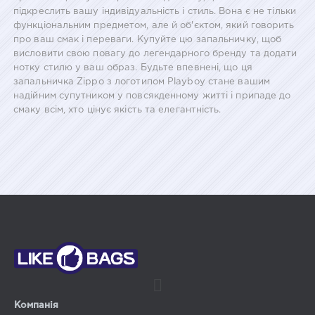
підкреслить вашу індивідуальність і стиль. Вона є не тільки
функціональним предметом, але й об'єктом, який говорить
про ваш смак і переваги. Купуйте цю запальничку, щоб
висловити свою повагу до легендарного бренду та додати
нотку стилю у ваш образ. Будьте впевнені, що ця
запальничка Zippo з логотипом Playboy стане вашим
надійним супутником у повсякденному житті і припаде до
смаку всім, хто цінує якість та елегантність.
Компанія