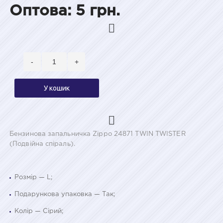
Оптова: 5 грн.
-
+
У кошик
Бензинова запальничка Zippo 24871 TWIN TWISTER
(Подвійна спіраль).
Розмір — L;
Подарункова упаковка — Так;
Колір — Сірий;