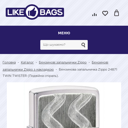
МЕНЮ
Головна
-
Каталог
-
Бензинові запальнички Zippo
-
Бензинові
запальнички Zippo з накладкою
-
Бензинова запальничка Zippo 24871
TWIN TWISTER (Подвійна спіраль).