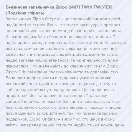
Бензинова запальничка Zippo 24871 TWIN TWISTER
(Подвійна спіраль).
Запальничка Zippo Original – це справжній символ якості,
надійності та стилю. Вона не просто аксесуар, а предмет,
що вважається еталоном серед бензинових запальничок.
Класичний дизайн та бездоганне виконання роблять її
популярною серед поціновувачів якісних речей. На корпусі
цієї запальнички ви знайдете унікальний геометричний
візерунок у вигляді двох спіралей. Цей дизайн не тільки
надає запальничці елегантності та оригінальності, але й
підкреслює її приналежність до класичного стилю Zippo.
Zippo Original відома своєю надійністю та довговічністю.
Вона здатна працювати в будь-яких умовах завдяки
особливій конструкції, що захищає полум'я від вітру та
забезпечує стабільну подачу палива. Ця запальничка
продається без заправки, що дозволяє її власнику
самостійно вибрати якісний бензин та насолоджуватися
безпроблемною роботою. Вона ідеально підходить як для
повсякденного використання, так і як презентабельний
подарунок. Zippo Original – вибір тих, хто цінує високу
якість, неперевершений стиль та надійність на кожен день.