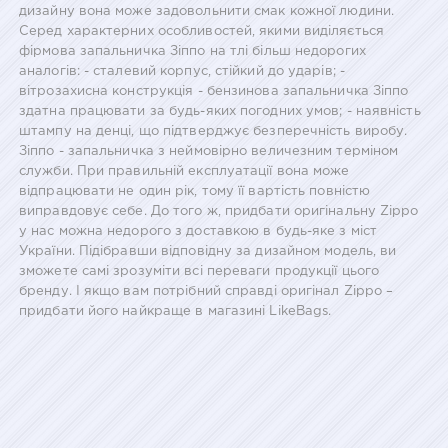
дизайну вона може задовольнити смак кожної людини.
Серед характерних особливостей, якими виділяється
фірмова запальничка Зіппо на тлі більш недорогих
аналогів: - сталевий корпус, стійкий до ударів; -
вітрозахисна конструкція - бензинова запальничка Зіппо
здатна працювати за будь-яких погодних умов; - наявність
штампу на денці, що підтверджує безперечність виробу.
Зіппо - запальничка з неймовірно величезним терміном
служби. При правильній експлуатації вона може
відпрацювати не один рік, тому її вартість повністю
виправдовує себе. До того ж, придбати оригінальну Zippo
у нас можна недорого з доставкою в будь-яке з міст
України. Підібравши відповідну за дизайном модель, ви
зможете самі зрозуміти всі переваги продукції цього
бренду. І якщо вам потрібний справді оригінал Zippo –
придбати його найкраще в магазині LikeBags.