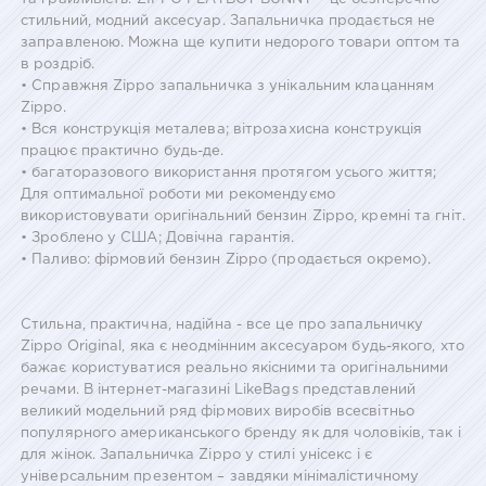
стильний, модний аксесуар. Запальничка продається не
заправленою. Можна ще купити недорого товари оптом та
в роздріб.
• Справжня Zippo запальничка з унікальним клацанням
Zippo.
• Вся конструкція металева; вітрозахисна конструкція
працює практично будь-де.
• багаторазового використання протягом усього життя;
Для оптимальної роботи ми рекомендуємо
використовувати оригінальний бензин Zippo, кремні та гніт.
• Зроблено у США; Довічна гарантія.
• Паливо: фірмовий бензин Zippo (продається окремо).
Стильна, практична, надійна - все це про запальничку
Zippo Original, яка є неодмінним аксесуаром будь-якого, хто
бажає користуватися реально якісними та оригінальними
речами. В інтернет-магазині LikeBags представлений
великий модельний ряд фірмових виробів всесвітньо
популярного американського бренду як для чоловіків, так і
для жінок. Запальничка Zippo у стилі унісекс і є
універсальним презентом – завдяки мінімалістичному