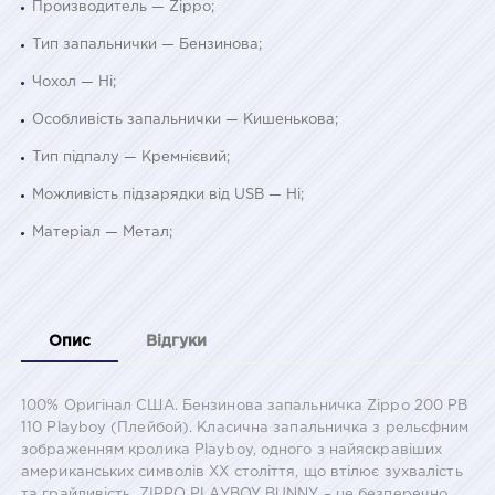
Производитель — Zippo;
Тип запальнички — Бензинова;
Чохол — Ні;
Особливість запальнички — Кишенькова;
Тип підпалу — Кремнієвий;
Можливість підзарядки від USB — Ні;
Матеріал — Метал;
Опис
Відгуки
100% Оригінал США. Бензинова запальничка Zippo 200 PB
110 Playboy (Плейбой). Класична запальничка з рельєфним
зображенням кролика Playboy, одного з найяскравіших
американських символів ХХ століття, що втілює зухвалість
та грайливість. ZIPPO PLAYBOY BUNNY – це безперечно