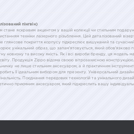
лізований пінгвін)
м стане яскравим акцентом у вашій колекції чи стильним подару
ристанням техніки лазерного різьблення. Цей деталізований віз
не глянсове покриття корпусу підкреслює вишуканий та сучасний 
ворює унікальний образ, що запам'ятовується, який обов'язково
 новизну та високу якість. Як і всі вироби бренду, ця модель має
 світу. Продукція Zippo відома своєю вітрозахисною конструкцією
ьничку не лише стильним аксесуаром, а й практичним інструмен
робить її ідеальним вибором для презенту. Універсальний дизайн 
игінальність. Поєднання передових технологій та унікального диз
тетично приємним аксесуаром, який підкреслить вашу індивідуальн