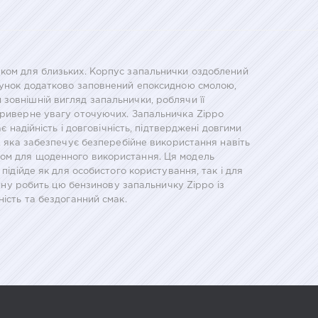
нком для близьких. Корпус запальнички оздоблений
ерунок додатково заповнений епоксидною смолою,
зовнішній вигляд запальнички, роблячи її
 приверне увагу оточуючих. Запальничка Zippo
 надійність і довговічність, підтверджені довгими
, яка забезпечує безперебійне використання навіть
том для щоденного використання. Ця модель
підійде як для особистого користування, так і для
айну робить цю бензинову запальничку Zippo із
ість та бездоганний смак.