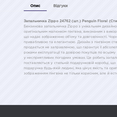
Опис
Відгуки
Запальничка Zippo 24762 (шт.) Penguin Floral (Сти
Бензинова запальничка Zippo з унікальним дизайно
оригінальним малюнком пінгвіна, виконаним з вико
що надає зображенню об'єму та довговічності. Чор
привабливою та елегантною. Дизайн з пінгвіном ст
продається не заправленою, що гарантує її абсолютну
роками експлуатації та довірою покупців по всьому
у несприятливих погодних умовах. Це робить запал
поставляється у стильній подарунковій коробці, що 
подарунка будь-якій людині, яка цінує якість та ор
зображенням пінгвіна не тільки корисним, але й ес