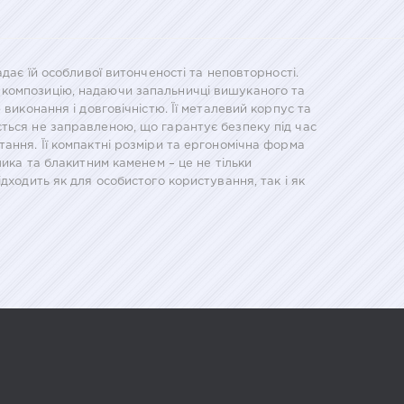
дає їй особливої витонченості та неповторності.
 композицію, надаючи запальничці вишуканого та
виконання і довговічністю. Її металевий корпус та
ться не заправленою, що гарантує безпеку під час
ання. Її компактні розміри та ергономічна форма
лика та блакитним каменем – це не тільки
дходить як для особистого користування, так і як