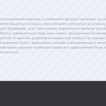
ете вишуканий візерунок, стилізований під крила метелика, що на
нем блакитного кольору, який елегантно вписується в загальну
а в Брадфорді, штат Пенсільванія, відрізняється високою якістю 
ність у використанні у будь-яких умовах. Запальничка поставляє
остий та зручний, дозволяючи швидко підготувати її до використ
апальничка Zippo з візерунком у вигляді стилізованих крил мете
який можна цінувати та використовувати із задоволенням. Вона пі
легантності.