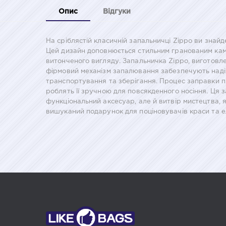
Опис
Відгуки
На сріблястій класичній запальничці Zippo ви знайд
Цей дизайн доповнюється стильним гранованим каме
витонченого вигляду. Запальничка Zippo, виготовлен
фірмовий механізм запалювання забезпечують надій
транспортування та зберігання. Процес заправки пр
роблять її зручною для повсякденного носіння. Ця з
функціональний аксесуар, але й витвір мистецтва, 
вишуканий подарунок для поціновувачів краси та е