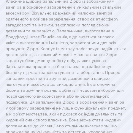
Класична широка запальничка Zippo із зображенням
вампіра в бойовому забарвленні є унікальним і стильним
аксесуаром. Візуально вражаючий малюнок вампіра,
одягненого в бойове забарвлення, створює атмосферу
загадковості та інтриги, захоплюючи погляд своїми
деталями та виразністю. Запальничка, виготовлена в
Брадфорді, штат Пенсільванія, відрізняється високою
якістю виготовлення і міцністю, характерними для всіх
продуктів Zippo. Корпус із металу забезпечує надійність та
довговічність, а фірмовий механізм запалювання Zippo
гарантує безвідмовну роботу в будь-яких умовах.
Запальничка продається без палива, що забезпечує
безпеку під час транспортування та зберігання. Процес
заправки простий та зручний, дозволяючи швидко
підготувати аксесуар до використання. Її ергономічна
форма та зручний розмір роблять її чудовим вибором для
повсякденного використання або як оригінального
подарунка. Ця запальничка Zippo із зображенням вампіра
у бойовому забарвленні не лише функціональний предмет,
а й об'єкт мистецтва, який підкреслює індивідуальність та
художній смак свого власника. Вона може стати чудовим
доповненням до колекції або стильним аксесуаром, що
виражає вашу унікальність та естетичні уподобання.