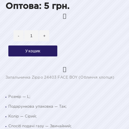
Оптова: 5 грн.
-
+
У кошик
Запальничка Zippo 24403 FACE BOY (Обличчя хлопця)
Розмір — L;
Подарункова упаковка — Так;
Колір — Сірий;
Спосіб подачі газу — Звичайний;