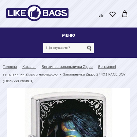
МЕНЮ
Головна
-
Каталог
-
Бензинові запальнички Zippo
-
Бензинові
запальнички Zippo з накладкою
-
Запальничка Zippo 24403 FACE BOY
(Обличчя хлопця)