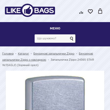
МЕНЮ
Головна
-
Каталог
-
Бензинові запальнички Zippo
-
Бензинові
запальнички Zippo з накладкою
-
Запальничка Zippo 24365 STAR
W/EAGLE (Зоряний орел)