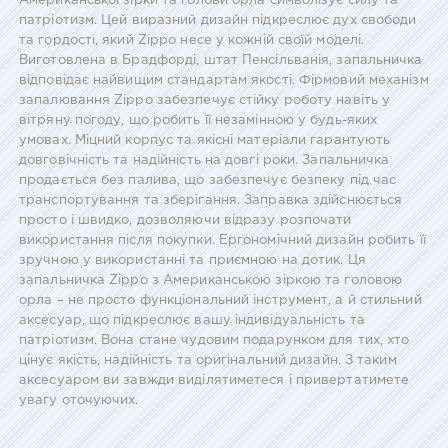
Американської зірки та голови орла символізує силу та
патріотизм. Цей виразний дизайн підкреслює дух свободи
та гордості, який Zippo несе у кожній своїй моделі.
Виготовлена в Брадфорді, штат Пенсільванія, запальничка
відповідає найвищим стандартам якості. Фірмовий механізм
запалювання Zippo забезпечує стійку роботу навіть у
вітряну погоду, що робить її незамінною у будь-яких
умовах. Міцний корпус та якісні матеріали гарантують
довговічність та надійність на довгі роки. Запальничка
продається без палива, що забезпечує безпеку під час
транспортування та зберігання. Заправка здійснюється
просто і швидко, дозволяючи відразу розпочати
використання після покупки. Ергономічний дизайн робить її
зручною у використанні та приємною на дотик. Ця
запальничка Zippo з Американською зіркою та головою
орла – не просто функціональний інструмент, а й стильний
аксесуар, що підкреслює вашу індивідуальність та
патріотизм. Вона стане чудовим подарунком для тих, хто
цінує якість, надійність та оригінальний дизайн. З таким
аксесуаром ви завжди виділятиметеся і привертатимете
увагу оточуючих.