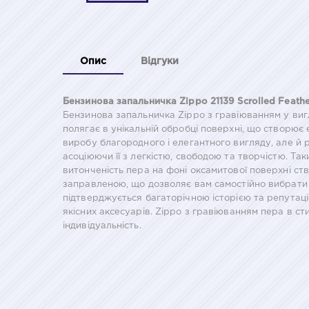
Опис
Відгуки
Бензинова запальничка Zippo 21139 Scrolled Feathe
Бензинова запальничка Zippo з гравіюванням у вигл
полягає в унікальній обробці поверхні, що створю
виробу благородного і елегантного вигляду, але й 
асоціюючи її з легкістю, свободою та творчістю. Таки
витонченість пера на фоні оксамитової поверхні с
заправленою, що дозволяє вам самостійно вибрати т
підтверджується багаторічною історією та репутаці
якісних аксесуарів. Zippo з гравіюванням пера в ст
індивідуальність.