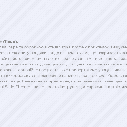
r (Перо).
яді пера та обробкою в стилі Satin Chrome є прикладом вишукано
є ефект оксамиту завдяки найдрібнішим точкам, що покривають вс
робить його приємним на дотик. Гравірування у вигляді пера дода
й дизайн ідеально підійде для тих, хто цінує не лише якість, а й 
творюють гармонійне поєднання, яке привертатиме увагу і виклик
а використовувати відповідне паливо на ваш розсуд. Zippo слав
єю бренду. Елегантна та практична, ця запальничка стане ідеал
илі Satin Chrome - це не просто інструмент, а справжній витвір 