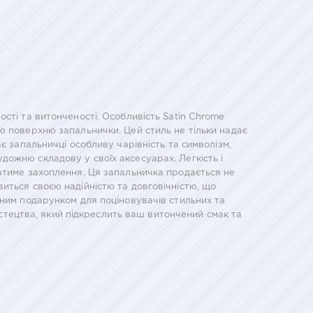
сті та витонченості. Особливість Satin Chrome
ю поверхню запальнички. Цей стиль не тільки надає
є запальничці особливу чарівність та символізм,
художню складову у своїх аксесуарах. Легкість і
атиме захоплення. Ця запальничка продається не
иться своєю надійністю та довговічністю, що
ьним подарунком для поціновувачів стильних та
мистецтва, який підкреслить ваш витончений смак та