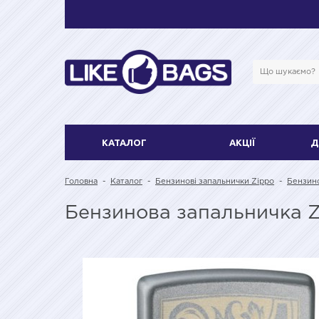
КАТАЛОГ
АКЦІЇ
Д
Головна
-
Каталог
-
Бензинові запальнички Zippo
-
Бензино
Бензинова запальничка Zi