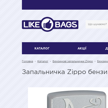
КАТАЛОГ
АКЦІЇ
Д
Головна
-
Каталог
-
Бензинові запальнички Zippo
-
Бензино
Запальничка Zippo бенз