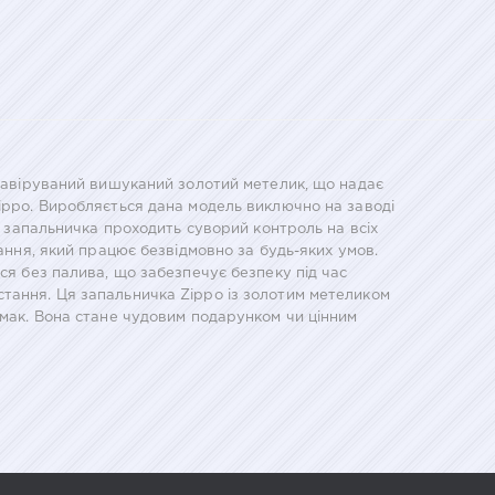
гравіруваний вишуканий золотий метелик, що надає
Zippo. Виробляється дана модель виключно на заводі
на запальничка проходить суворий контроль на всіх
вання, який працює безвідмовно за будь-яких умов.
ся без палива, що забезпечує безпеку під час
стання. Ця запальничка Zippo із золотим метеликом
смак. Вона стане чудовим подарунком чи цінним