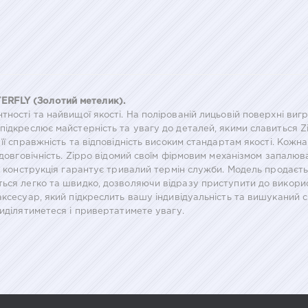
ERFLY (Золотий метелик).
тності та найвищої якості. На полірованій лицьовій поверхні ви
підкреслює майстерність та увагу до деталей, якими славиться 
її справжність та відповідність високим стандартам якості. Кож
 довговічність. Zippo відомий своїм фірмовим механізмом запалю
на конструкція гарантує тривалий термін служби. Модель продаєть
ться легко та швидко, дозволяючи відразу приступити до викори
аксесуар, який підкреслить вашу індивідуальність та вишуканий 
виділятиметеся і привертатимете увагу.