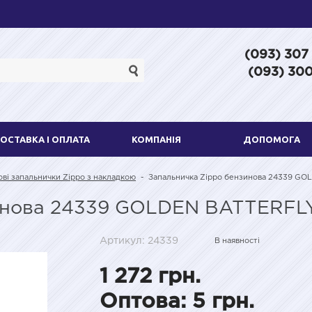
(093) 307
(093) 300
ОСТАВКА І ОПЛАТА
КОМПАНІЯ
ДОПОМОГА
ві запальнички Zippo з накладкою
-
Запальничка Zippo бензинова 24339 GO
инова 24339 GOLDEN BATTERFLY
Артикул: 24339
В наявності
1 272 грн.
Оптова: 5 грн.