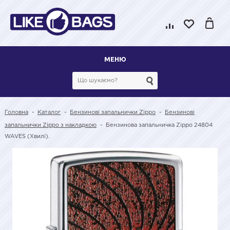
МЕНЮ
Головна
-
Каталог
-
Бензинові запальнички Zippo
-
Бензинові
запальнички Zippo з накладкою
-
Бензинова запальничка Zippo 24804
WAVES (Хвилі).