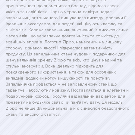
логотипом компанії-виробника, що наголошує на
приналежності до знаменитого бренду, відомого своєю
якістю та надійністю. Чорно-червона палітра надає
запальничці витонченого і вишуканого вигляду, роблячи її
ідеальним аксесуаром для людей, які цінують класику та
мінімалізм. Корпус запальнички виконаний із високоякісних
матеріалів, що забезпечує довговічність та стійкість до
зовнішніх впливів. Логотип Zippo, нанесений на лицьову
сторону, є знаком якості і підкреслює автентичність
продукту. Ця запальничка стане чудовим подарунком для
шанувальників бренду Zippo та всіх, хто цінує надійні та
стильні аксесуари. Вона ідеально підходить для
повсякденного використання, а також для особливих
випадків, додаючи нотку вишуканості та престижу.
Запальничка продається у не заправленому стані, що
гарантує її абсолютну новизну. Поставляється в елегантній
подарунковій коробці, роблячи її ідеальним варіантом для
презенту на будь-яке свято чи пам'ятну дату. Ця модель
Zippo не лише функціональна, а й є символом бездоганного
смаку та високого статусу.