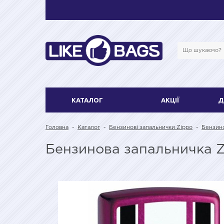
КАТАЛОГ
АКЦІЇ
Д
Головна
-
Каталог
-
Бензинові запальнички Zippo
-
Бензино
Бензинова запальничка Z