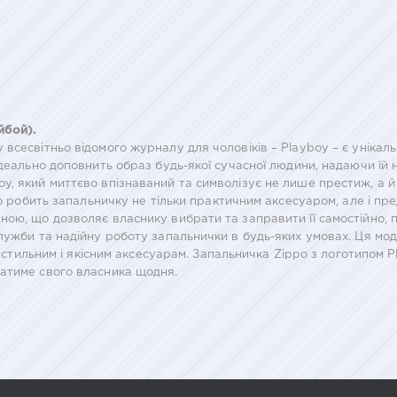
йбой).
всесвітньо відомого журналу для чоловіків – Playboy – є унікал
ідеально доповнить образ будь-якої сучасної людини, надаючи їй 
, який миттєво впізнаваний та символізує не лише престиж, а й 
 що робить запальничку не тільки практичним аксесуаром, але і 
ою, що дозволяє власнику вибрати та заправити її самостійно, п
служби та надійну роботу запальнички в будь-яких умовах. Ця м
гу стильним і якісним аксесуарам. Запальничка Zippo з логотипом 
атиме свого власника щодня.