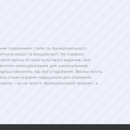
ьним поєднанням стилю та функціональності.
нотки розкоші та вишуканості. На поверхні
багаторічну історію культового видання. Цей
предметом колекціонування для шанувальників
ідлаштовуючись під свої уподобання. Висока якість
одель стане чудовим подарунком для справжніх
Playboy – це не просто функціональний предмет, а