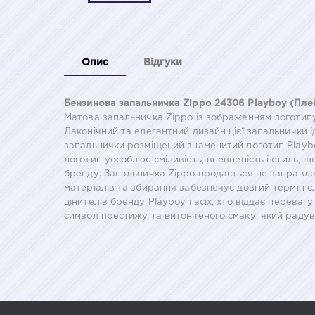
Опис
Відгуки
Бензинова запальничка Zippo 24306 Playboy (Пле
Матова запальничка Zippo із зображенням логотипу 
Лаконічний та елегантний дизайн цієї запальнички 
запальнички розміщений знаменитий логотип Playboy
логотип уособлює сміливість, впевненість і стиль,
бренду. Запальничка Zippo продається не заправлен
матеріалів та збирання забезпечує довгий термін 
цінителів бренду Playboy і всіх, хто віддає перева
символ престижу та витонченого смаку, який радув