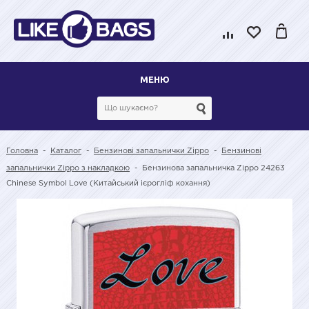
МЕНЮ
Головна
-
Каталог
-
Бензинові запальнички Zippo
-
Бензинові
запальнички Zippo з накладкою
-
Бензинова запальничка Zippo 24263
Chinese Symbol Love (Китайський ієрогліф кохання)