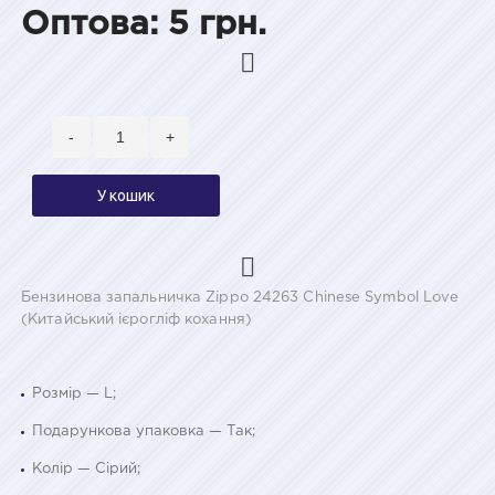
Оптова: 5 грн.
-
+
У кошик
Бензинова запальничка Zippo 24263 Chinese Symbol Love
(Китайський ієрогліф кохання)
Розмір — L;
Подарункова упаковка — Так;
Колір — Сірий;