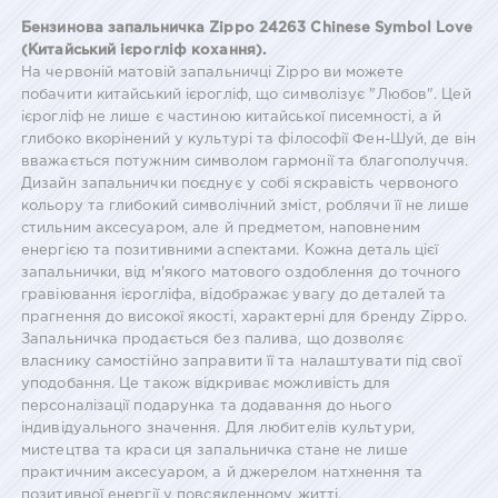
Бензинова запальничка Zippo 24263 Chinese Symbol Love
(Китайський ієрогліф кохання).
На червоній матовій запальничці Zippo ви можете
побачити китайський ієрогліф, що символізує "Любов". Цей
ієрогліф не лише є частиною китайської писемності, а й
глибоко вкорінений у культурі та філософії Фен-Шуй, де він
вважається потужним символом гармонії та благополуччя.
Дизайн запальнички поєднує у собі яскравість червоного
кольору та глибокий символічний зміст, роблячи її не лише
стильним аксесуаром, але й предметом, наповненим
енергією та позитивними аспектами. Кожна деталь цієї
запальнички, від м'якого матового оздоблення до точного
гравіювання ієрогліфа, відображає увагу до деталей та
прагнення до високої якості, характерні для бренду Zippo.
Запальничка продається без палива, що дозволяє
власнику самостійно заправити її та налаштувати під свої
уподобання. Це також відкриває можливість для
персоналізації подарунка та додавання до нього
індивідуального значення. Для любителів культури,
мистецтва та краси ця запальничка стане не лише
практичним аксесуаром, а й джерелом натхнення та
позитивної енергії у повсякденному житті.