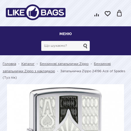
МЕНЮ
Головна
-
Каталог
-
Бензинові запальнички Zippo
-
Бензинові
запальнички Zippo з накладкою
-
Запальничка Zippo 24196 Ace of Spades
(Туз пік)