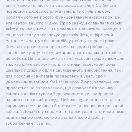
винятковою точністю та увагою до деталей. Срібляста
поверхня підкреслює елегантність та стиль виробу,
роблячи його не просто функціональним аксесуаром, а й
елементом вашого іміджу. Zippo завжди славилася своєю
якістю та надійністю, і ця модель не є винятком. Корпус із
міцного металу забезпечує довговічність, а фірмовий
механізм гарантує безперебійну роботу на довгі роки.
Компактні розміри та ергономічна форма роблять
запальничку зручною у використанні та завжди готовою
до роботи. Ця запальничка стане чудовим подарунком для
тих, хто цінує високу якість та стильні аксесуари. Вона
ідеально підійде як для повсякденного використання, так і
для особливих випадків привертаючи увагу своїм
унікальним дизайном. Як і всі вироби Zippo, запальничка
продається не заправленою, що дозволяє її власнику
самостійно підготувати її до використання, вибравши
паливо на власний розсуд. Цей аксесуар стане не тільки
корисним помічником, а й стильним доповненням до вашої
колекції. Додайте у своє життя трохи удачі та стилю з цією
оригінальною сріблястою запальничкою Zippo із
зображенням туза пік.