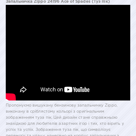
Запальничка Zippo 24196 Ace of Spades (Туз пік)
Пропонуємо вишукану бензинову запальничку Zippo,
виконану в сріблястому кольорі з оригінальним
зображенням туза пік. Цей дизайн стане справжньою
знахідкою для любителів азартних ігор і тих, хто вірить у
успіх та успіх. Зображення туза пік, що символізує
перемогу та удачу, нанесено на корпус запальнички з