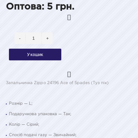
Оптова: 5 грн.
-
+
У кошик
Запальничка Zippo 24196 Ace of Spades (Туз пік)
Розмір — L;
Подарункова упаковка — Так;
Колір — Сірий;
Спосіб подачі газу — Звичайний;