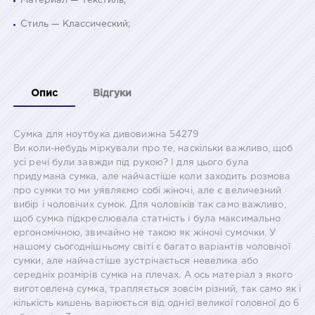
Материал — Текстиль;
Стиль — Классический;
Опис
Відгуки
Сумка для ноутбука дивовижна 54279
Ви коли-небудь міркували про те, наскільки важливо, щоб
усі речі були завжди під рукою? І для цього була
придумана сумка, але найчастіше коли заходить розмова
про сумки то ми уявляємо собі жіночі, але є величезний
вибір і чоловічих сумок. Для чоловіків так само важливо,
щоб сумка підкреслювала статність і була максимально
ергономічною, звичайно не такою як жіночі сумочки. У
нашому сьогоднішньому світі є багато варіантів чоловічої
сумки, але найчастіше зустрічається невелика або
середніх розмірів сумка на плечах. А ось матеріал з якого
виготовлена сумка, трапляється зовсім різний, так само як і
кількість кишень варіюється від однієї великої головної до 6