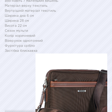
або навіть 7 маленьких кишень.
Матеріал верху текстиль
Внутрішній матеріал текстиль
Ширина дна 6 см
Ширина 28 см
Висота 22 см
Сезон мульти
Колір коричневий
Візерунок однотонний
Фурнітура срібло
Застібка блискавка