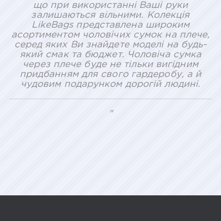
що при використанні Ваші руки
залишаються вільними. Колекція
LikeBags представлена широким
асортиментом чоловічих сумок на плече,
серед яких Ви знайдете моделі на будь-
який смак та бюджет. Чоловіча сумка
через плече буде не тільки вигідним
придбанням для свого гардеробу, а й
чудовим подарунком дорогій людині.
"