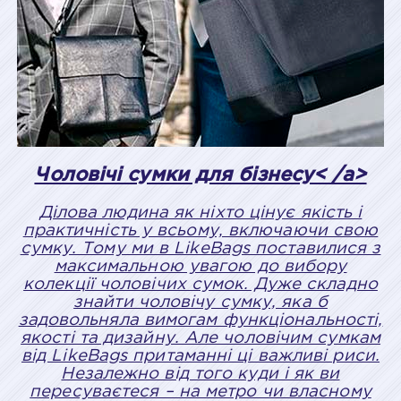
Чоловічі сумки для бізнесу< /a>
Ділова людина як ніхто цінує якість і
практичність у всьому, включаючи свою
сумку. Тому ми в LikeBags поставилися з
максимальною увагою до вибору
колекції чоловічих сумок. Дуже складно
знайти чоловічу сумку, яка б
задовольняла вимогам функціональності,
якості та дизайну. Але чоловічим сумкам
від LikeBags притаманні ці важливі риси.
Незалежно від того куди і як ви
пересуваєтеся – на метро чи власному