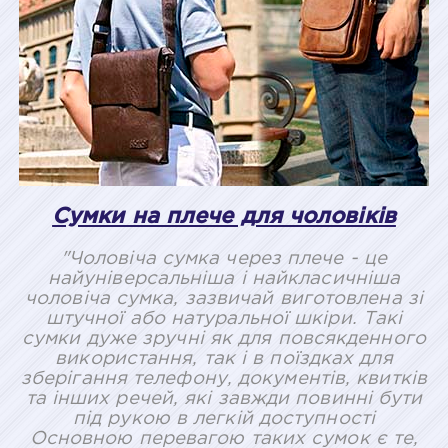
Сумки на плече для чоловіків
"Чоловіча сумка через плече - це
найуніверсальніша і найкласичніша
чоловіча сумка, зазвичай виготовлена зі
штучної або натуральної шкіри. Такі
сумки дуже зручні як для повсякденного
використання, так і в поїздках для
зберігання телефону, документів, квитків
та інших речей, які завжди повинні бути
під рукою в легкій доступності
Основною перевагою таких сумок є те,