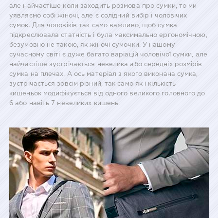
але найчастіше коли заходить розмова про сумки, то ми
уявляємо собі жіночі, але є солідний вибір і чоловічих
сумок. Для чоловіків так само важливо, щоб сумка
підкреслювала статність і була максимально ергономічною,
безумовно не такою, як жіночі сумочки. У нашому
сучасному світі є дуже багато варіацій чоловічої сумки, але
найчастіше зустрічається невелика або середніх розмірів
сумка на плечах. А ось матеріал з якого виконана сумка,
зустрічається зовсім різний, так само як і кількість
кишеньок модифікується від одного великого головного до
6 або навіть 7 невеликих кишень.