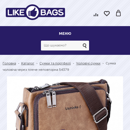
МЕНЮ
Головна
-
Каталог
-
Сумки та портфелі
-
Чоловічі сумки
-
Сумка
чоловіча через плече неповторна 54379