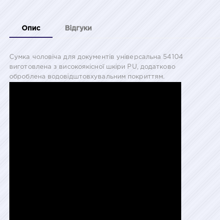
Опис
Відгуки
Сумка чоловіча для документів універсальна 54104
виготовлена з високоякісної шкіри PU, додатково
оброблена водовідштовхувальним покриттям.