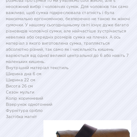
розмова про сумки то ми уявляємо собі жіночі, але є
неосяжний вибір і чоловічих сумок. Для чоловіків так само
важливо, щоб сумка підкреслювала статність і була
максимально ергономічною, безперечно не такою як жіночі
сумочки. У нашому сьогоднішньому світі існує дуже багато
різновидів чоловічої сумки, але найчастіше зустрічається
невелика або середніх розмірів сумка на плечах. А ось
матеріал з якого виготовлена сумка, трапляється
абсолютно різний, так само як і чисельність кишень
варіюється від однієї великої центральної до 6 або навіть 7
маленьких кишень.
Внутрішній матеріал текстиль
Ширина дна 6 см
Ширина 22 см
Висота 26 см
Сезон мульти
Колір коричневий
Візерунок однотонний
Фурнітура срібло
Застібка магніт