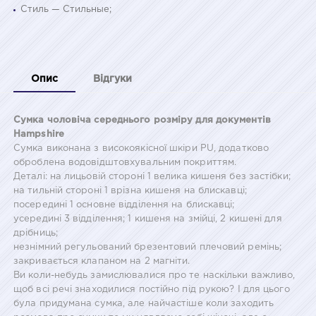
Стиль — Стильные;
Опис
Відгуки
Сумка чоловіча середнього розміру для документів
Hampshire
Сумка виконана з високоякісної шкіри PU, додатково
оброблена водовідштовхувальним покриттям.
Деталі: на лицьовій стороні 1 велика кишеня без застібки;
на тильній стороні 1 врізна кишеня на блискавці;
посередині 1 основне відділення на блискавці;
усередині 3 відділення; 1 кишеня на змійці, 2 кишені для
дрібниць;
незнімний регульований брезентовий плечовий ремінь;
закривається клапаном на 2 магніти.
Ви коли-небудь замислювалися про те наскільки важливо,
щоб всі речі знаходилися постійно під рукою? І для цього
була придумана сумка, але найчастіше коли заходить