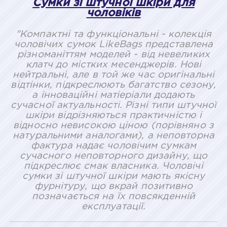
Сумки зі штучної шкіри для
чоловіків
"Компактні та функціональні - колекція
чоловічих сумок LikeBags представлена
різноманіттям моделей - від невеликих
клатч до містких месенджерів. Нові
нейтральні, але в той же час оригінальні
відтінки, підкреслюють багатство сезону,
а інноваційні матіеріали додають
сучасної актуальності. Різні типи штучної
шкіри відрізняються практичністю і
відносно невисокою ціною (порівняно з
натуральними аналогами), а неповторна
фактура надає чоловічим сумкам
сучасного неповторного дизайну, що
підкреслює смак власника. Чоловічі
сумки зі штучної шкіри мають якісну
фурнітуру, що вкрай позитивно
позначається на їх повсякденній
експлуатації.