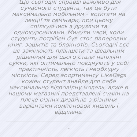
"Що сьогодні справді важливо для
сучасного студента, так це бути
максимально мобільним - встигати на
лекції та семінари, при цьому
спілкуючись з друзями та
однокурсниками. Минули часи, коли
студенту потрібен був стос паперових
книг, зошитів та блокнотів. Сьогодні все
це замінюють планшети та Ідеальним
рішенням для цього стали наплічні
сумки, які оптимально поєднують у собі
практичність, легкість і необхідну
місткість. Серед асортименту LikeBags
кожен студент знайде для себе
максимально відповідну модель, адже в
нашому магазині представлені сумки на
плече різних дизайнів з різними
варіантами компоновок кишень і
відділень.
"