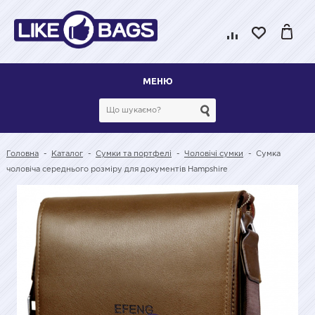
МЕНЮ
Головна
-
Каталог
-
Сумки та портфелі
-
Чоловічі сумки
-
Сумка
чоловіча середнього розміру для документів Hampshire