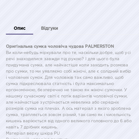
Опис
Відгуки
Оригінальна сумка чоловіча чудова PALMERSTON
Ви коли-небудь міркували про те, наскільки добре, щоб усі
речі знаходилися завжди під рукою? І для цього була
придумана сумка, але найчастіше коли заходить розмова
про сумки, то ми уявляємо собі жіночі, але є солідний вибір
і чоловічих сумок. Для чоловіків так само важливо, щоб
сумка підкреслювала статність і була максимально
ергономічною, безперечно не такою як жіночі сумочки. У
нашому сучасному світі є потік варіантів чоловічої сумки,
але найчастіше зустрічається невелика або середніх
розмірів сумка на плечах. А ось матеріал з якого зроблена
сумка, трапляється зовсім різний, так само як і чисельність
кишень варіюється від одного великого головного до 6 або
навіть 7 дрібних кишень.
Матеріал верху шкіра PU