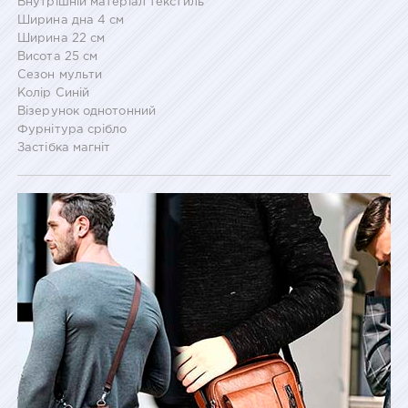
Внутрішній матеріал текстиль
Ширина дна 4 см
Ширина 22 см
Висота 25 см
Сезон мульти
Колір Синій
Візерунок однотонний
Фурнітура срібло
Застібка магніт