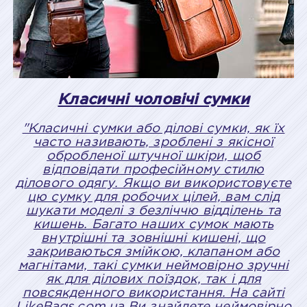
Класичні чоловічі сумки
"Класичні сумки або ділові сумки, як їх
часто називають, зроблені з якісної
обробленої штучної шкіри, щоб
відповідати професійному стилю
ділового одягу. Якщо ви використовуєте
цю сумку для робочих цілей, вам слід
шукати моделі з безліччю відділень та
кишень. Багато наших сумок мають
внутрішні та зовнішні кишені, що
закриваються змійкою, клапаном або
магнітами, такі сумки неймовірно зручні
як для ділових поїздок, так і для
повсякденного використання. На сайті
LikeBags.com.ua Ви знайдете неймовірно