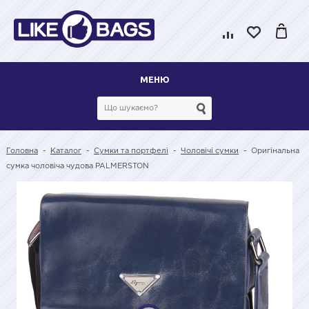
МЕНЮ
Головна
-
Каталог
-
Сумки та портфелі
-
Чоловічі сумки
-
Оригінальна
сумка чоловіча чудова PALMERSTON