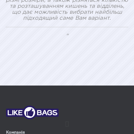
різні розміри, а також різняться кількістю
та розташуванням кишень та відділень,
що дає можливість вибрати найбільш
підходящий саме Вам варіант.
"
Компанія