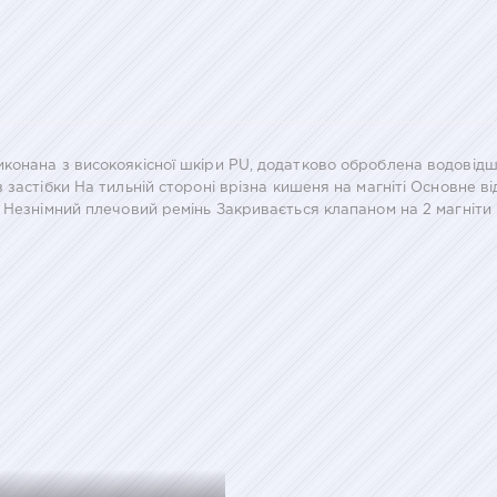
конана з високоякісної шкіри PU, додатково оброблена водовід
застібки На тильній стороні врізна кишеня на магніті Основне в
 Незнімний плечовий ремінь Закривається клапаном на 2 магніти