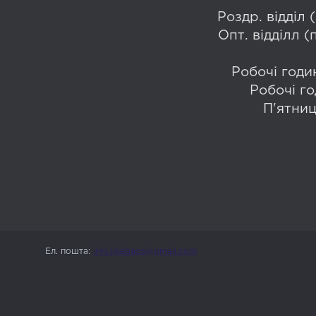
Роздр. відділ
Опт. відділл 
Робочі годин
Робочі го
П'ятниц
Ел. пошта:
info.likebags@gmail.com