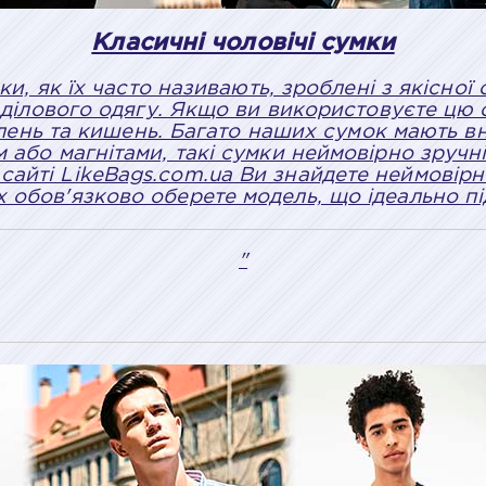
Класичні чоловічі сумки
ки, як їх часто називають, зроблені з якісно
ділового одягу. Якщо ви використовуєте цю с
ілень та кишень. Багато наших сумок мають вн
або магнітами, такі сумки неймовірно зручні я
сайті LikeBags.com.ua Ви знайдете неймові
их обов'язково оберете модель, що ідеально п
"