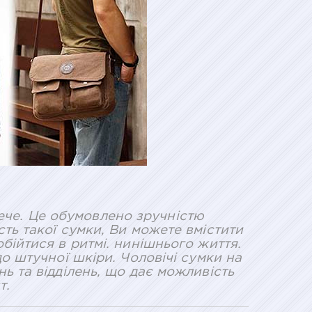
лече. Це обумовлено зручністю
ть такої сумки, Ви можете вмістити
бійтися в ритмі. нинішнього життя.
до штучної шкіри. Чоловічі сумки на
ь та відділень, що дає можливість
т.