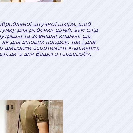
ї обробленої штучної шкіри, щоб
умку для робочих цілей, вам слід
утрішні та зовнішні кишені, що
к для ділових поїздок, так і для
рно широкий асортимент класичних
ідходить для Вашого гардеробу.