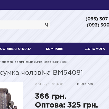
(093) 307
(093) 300
ОСТАВКА І ОПЛАТА
КОМПАНІЯ
ДОПОМОГА
Неповторна оригінальна сумка чоловіча BM54081
сумка чоловіча BM54081
Артикул: A54081
В наявності
366 грн.
Оптова: 325 грн.