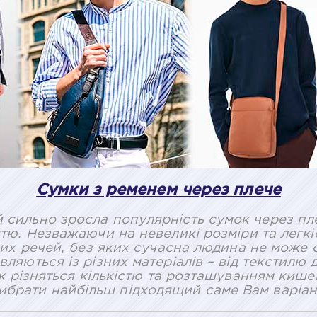
Сумки з ременем через плече
ай сильно зросла популярність сумок через п
тю. Незважаючи на невеликі розміри та легкіс
бних речей, без яких сучасна людина не може о
ляються із різних матеріалів – від текстилю 
ж різняться кількістю та розташуванням кишен
ибрати найбільш підходящий саме Вам варіан