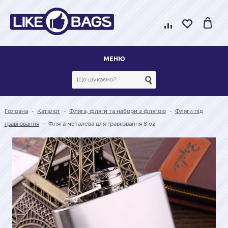
МЕНЮ
Головна
-
Каталог
-
Фляга, фляги та набори з флягою
-
Фляги під
гравіювання
-
Фляга металева для гравіювання 8 oz