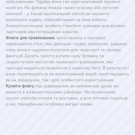
зображенням. Підійде вона і як корпоративний презент
колегам. На фляжку можна нанести назву або логотип
компанії – у такий оригінальний спосіб ви зможете
висловити подяку співробітникам за їхню роботу.
Аналогічно можна зробити і пам'ятні сувеніри для ділових
партнерів або потенційних клієнтів.
Фляга для гравіювання
, виготовлена з харчової
нержавіючої сталі, має ідеально гладку поверхню, завдяки
чому вона є чудовим полотном для творчості та прояву
фантазії. Досить просто купити саму фляжку та
скористатися послугою лазерного гравіювання, яке
сьогодні надається практично у кожному місті. В результаті
вона перетвориться на ексклюзивний виріб, який підходить
як на подарунок, так і для особистого користування.
Купити флягу
під гравіювання за найнижчою ціною ви
можете в інтернет-магазині Likebags. Ми пропонуємо
зручні способи оплати та доставки, а для оптових покупців
у нас передбачені особливо вигідні умови.