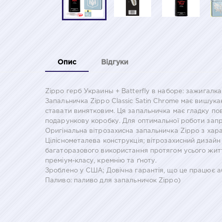
Опис
Відгуки
Zippo герб Украины + Batterfly в наборе: зажигалка
Запальничка Zippo Classic Satin Chrome має вишук
ставати винятковим. Ця запальничка має гладку по
подарункову коробку. Для оптимальної роботи зап
Оригінальна вітрозахисна запальничка Zippo з хар
Ціліснометалева конструкція; вітрозахисний дизайн
багаторазового використання протягом усього житт
преміум-класу, кремнію та ґноту.
Зроблено у США; Довічна гарантія, що це працює 
Паливо: паливо для запальничок Zippo)