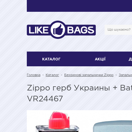
КАТАЛОГ
АКЦІЇ
Д
Головна
-
Каталог
-
Бензинові запальнички Zippo
-
Запальн
Zippo герб Украины + Bat
VR24467