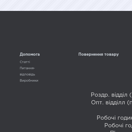
Допомога
Повернення товару
Статті
Питання-
відповідь
Виробники
Роздр. відділ
Опт. відділл 
Робочі годин
Робочі го