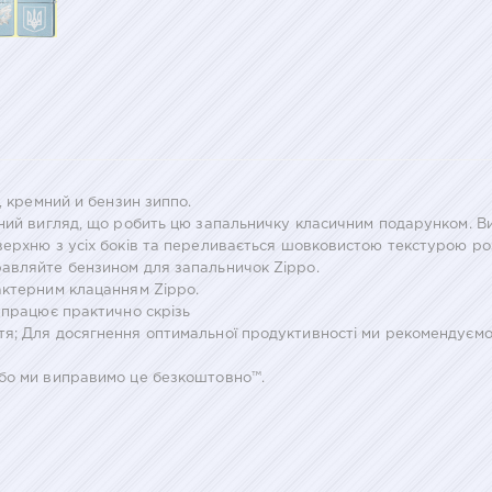
, кремний и бензин зиппо.
аний вигляд, що робить цю запальничку класичним подарунком. Ви
верхню з усіх боків та переливається шовковистою текстурою ро
равляйте бензином для запальничок Zippo.
актерним клацанням Zippo.
 працює практично скрізь
я; Для досягнення оптимальної продуктивності ми рекомендуємо
або ми виправимо це безкоштовно™.