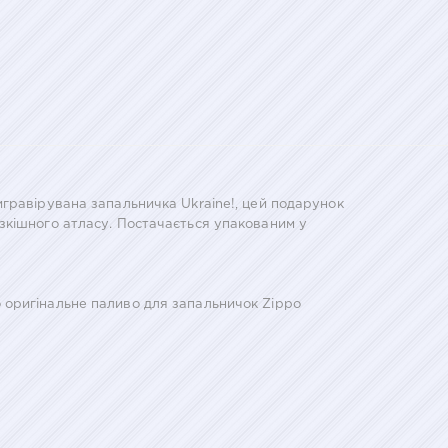
гравірувана запальничка Ukraine!, цей подарунок
зкішного атласу. Постачається упакованим у
 оригінальне паливо для запальничок Zippo