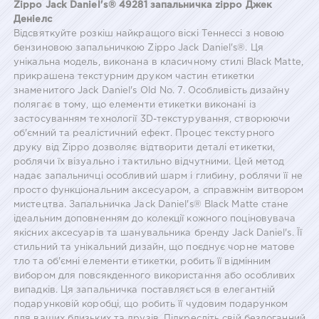
Zippo Jack Daniel's® 49281 запальничка zippo Джек
Деніелс
Відсвяткуйте розкіш найкращого віскі Теннессі з новою
бензиновою запальничкою Zippo Jack Daniel's®. Ця
унікальна модель, виконана в класичному стилі Black Matte,
прикрашена текстурним друком частин етикетки
знаменитого Jack Daniel's Old No. 7. Особливість дизайну
полягає в тому, що елементи етикетки виконані із
застосуванням технології 3D-текстурування, створюючи
об'ємний та реалістичний ефект. Процес текстурного
друку від Zippo дозволяє відтворити деталі етикетки,
роблячи їх візуально і тактильно відчутними. Цей метод
надає запальничці особливий шарм і глибину, роблячи її не
просто функціональним аксесуаром, а справжнім витвором
мистецтва. Запальничка Jack Daniel's® Black Matte стане
ідеальним доповненням до колекції кожного поціновувача
якісних аксесуарів та шанувальника бренду Jack Daniel's. Її
стильний та унікальний дизайн, що поєднує чорне матове
тло та об'ємні елементи етикетки, робить її відмінним
вибором для повсякденного використання або особливих
випадків. Ця запальничка поставляється в елегантній
подарунковій коробці, що робить її чудовим подарунком
для ваших близьких та друзів. Підкресліть свій бездоганний