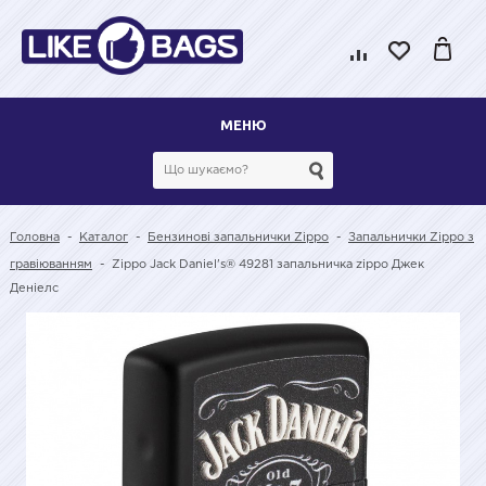
МЕНЮ
Головна
-
Каталог
-
Бензинові запальнички Zippo
-
Запальнички Zippo з
гравіюванням
-
Zippo Jack Daniel's® 49281 запальничка zippo Джек
Деніелс