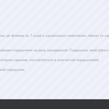
ла, ця фляжка на 7 унцій з українською символікою, лійкою та ч
ваним подарунком на день народження. Подарунок, який дійсно в
чотирма чарками, поставляється в елегантній подарунковій.
ний подарунок.