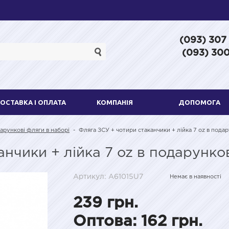
(093) 307
(093) 300
ОСТАВКА І ОПЛАТА
КОМПАНІЯ
ДОПОМОГА
арункові фляги в наборі
-
Фляга ЗСУ + чотири стаканчики + лійка 7 oz в пода
анчики + лійка 7 oz в подарунк
Артикул: A61015U7
Немає в наявності
239 грн.
Оптова: 162 грн.