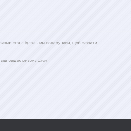
арками стане ідеальним подарунком, щоб сказати
ідповідає їхньому духу!