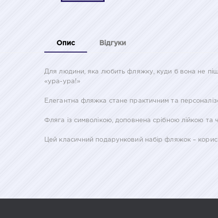
Опис
Відгуки
Для людини, яка любить фляжку, куди б вона не піш
«ура-ура!»
Елегантна фляжка стане практичним та персоналізо
Фляга із символікою, доповнена срібною лійкою та 
Цей класичний подарунковий набір фляжок – корис