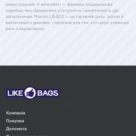
користування. У комплекті — фірмова подарункова
коробка, яка підкреслює статусність і винятковість цієї
запальнички. Movion LB-823 — це гармонія руху, вогню й
витонченого дизайну, створена для тих, хто цінує унікальні
речі з характером.
Компанія
Покупки
Допомога