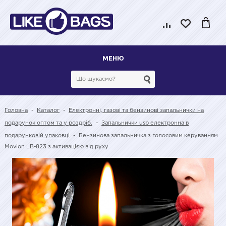
МЕНЮ
Головна
-
Каталог
-
Електронні, газові та бензинові запальнички на
подарунок оптом та у роздріб.
-
Запальнички usb електронна в
подарунковій упаковці
-
Бензинова запальничка з голосовим керуванням
Movion LB-823 з активацією від руху