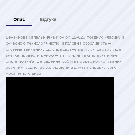
Опис
Відгуки
Бензинова запальничка Movion LB-823 поєднує класику із
сучасною технологічністю. Її головна особливість —
система займання, що спрацьовує від руху. Варто лише
злегка провести рукою — і в ту ж мить спалахує м’яке,
стале полум’я. Це рішення робить процес користування
зручним, водночас залишаючи відчуття справжнього
механічного дива.