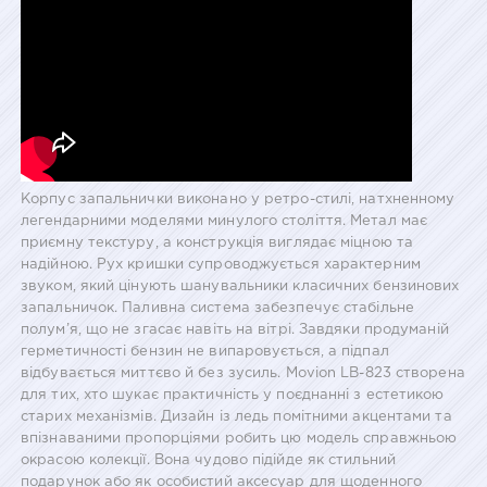
Корпус запальнички виконано у ретро-стилі, натхненному
легендарними моделями минулого століття. Метал має
приємну текстуру, а конструкція виглядає міцною та
надійною. Рух кришки супроводжується характерним
звуком, який цінують шанувальники класичних бензинових
запальничок. Паливна система забезпечує стабільне
полум’я, що не згасає навіть на вітрі. Завдяки продуманій
герметичності бензин не випаровується, а підпал
відбувається миттєво й без зусиль. Movion LB-823 створена
для тих, хто шукає практичність у поєднанні з естетикою
старих механізмів. Дизайн із ледь помітними акцентами та
впізнаваними пропорціями робить цю модель справжньою
окрасою колекції. Вона чудово підійде як стильний
подарунок або як особистий аксесуар для щоденного