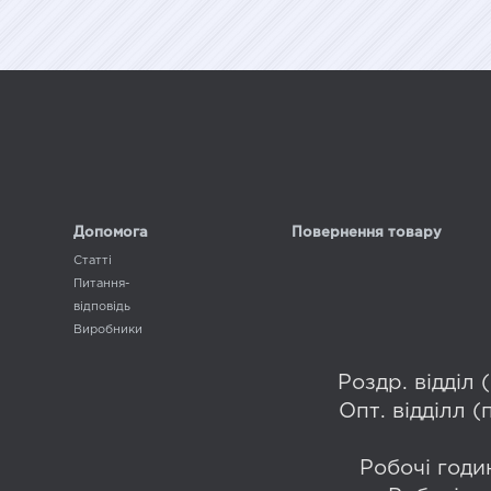
подарунковій
упаковці LB-
упаковці LB-
779U3
805B
Допомога
Повернення товару
Статті
Питання-
відповідь
Виробники
Роздр. відділ
Опт. відділл 
Робочі годин