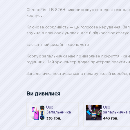
ChronoFire LB-826H використовує передові технолог
корпусу.
Ключова особливість — це голосове керування. Зап
зручна в польових умовах, але й підкреслює статус
Елегантний дизайн і хронометр
Корпус запальнички має привабливе покриття «хаме
годинник. Цей хронометр додає пристрою практичнос
Запальничка постачається в подарунковій коробці, щ
Ви дивилися
Usb
Usb
Запальничка
запальничка 
символіка
годинником
336 грн.
443 грн.
України +
zippo в
турбо в
подарунковій