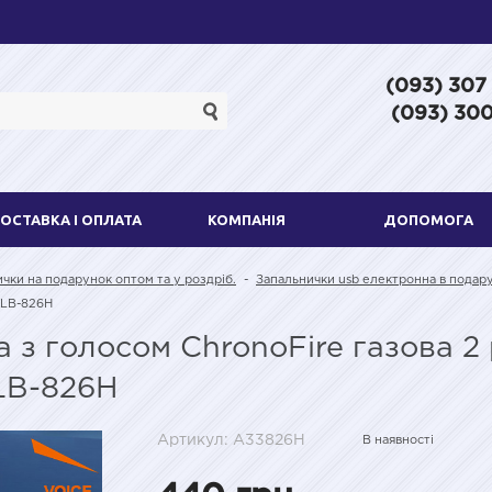
(093) 307
(093) 300
ОСТАВКА І ОПЛАТА
КОМПАНІЯ
ДОПОМОГА
ички на подарунок оптом та у роздріб.
-
Запальнички usb електронна в подару
 LB-826H
 з голосом ChronoFire газова 2
LB-826H
Артикул: A33826H
В наявності