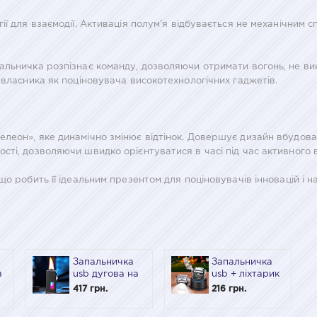
ії для взаємодії. Активація полум’я відбувається не механічним 
альничка розпізнає команду, дозволяючи отримати вогонь, не ви
 власника як поціновувача високотехнологічних гаджетів.
леон», яке динамічно змінює відтінок. Довершує дизайн вбудова
ті, дозволяючи швидко орієнтуватися в часі під час активного 
о робить її ідеальним презентом для поціновувачів інновацій і на
Запальничка
Запальничка
з
usb дугова на
usb + ліхтарик
7 конфорки з
"найкращому
417 грн.
216 грн.
автозапалюванням
чоловіку" у
в
подарунковій