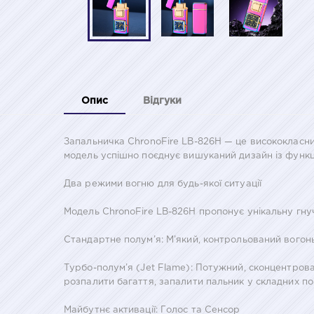
Опис
Відгуки
Запальничка ChronoFire LB-826H — це висококласний
модель успішно поєднує вишуканий дизайн із функц
Два режими вогню для будь-якої ситуації
Модель ChronoFire LB-826H пропонує унікальну гну
Стандартне полум’я: М’який, контрольований вогонь
Турбо-полум’я (Jet Flame): Потужний, сконцентров
розпалити багаття, запалити пальник у складних пог
Майбутнє активації: Голос та Сенсор