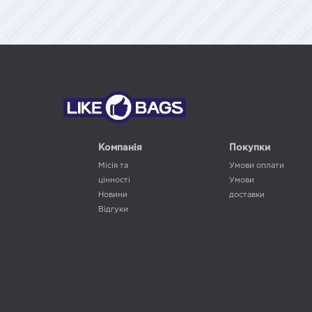
подарунковій
упаковці LB-
упаковці LB-
755C
521U6
Компанія
Покупки
Місія та
Умови оплати
цінності
Умови
Новини
доставки
Відгуки