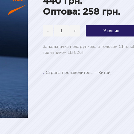
440 грн.
Оптова: 258 грн.
-
+
У кошик
Запальничка подарункова з голосом ChronoF
годинником LB-826H
Страна производитель — Китай;