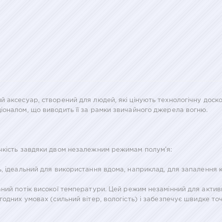
 аксесуар, створений для людей, які цінують технологічну доскон
іоналом, що виводить її за рамки звичайного джерела вогню.
чкість завдяки двом незалежним режимам полум’я:
, ідеальний для використання вдома, наприклад, для запалення к
аний потік високої температури. Цей режим незамінний для актив
одних умовах (сильний вітер, вологість) і забезпечує швидке то