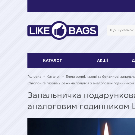
КАТАЛОГ
АКЦІЇ
Д
Головна
-
Каталог
-
Електронні, газові та бензинові запальн
ChronoFire газова 2 режима полум'я з аналоговим годинником
Запальничка подарункова
аналоговим годинником 