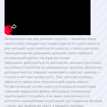
Запальничка має два режими полум’я — звичайне рівне
полум’я для стандартного користування та турбо-полум’я
для ситуацій, коли потрібна потужність і стійкість до вітру.
Перемикання між режимами дозволяє легко підібрати
оптимальний варіант під будь-які умови.
Керування здійснюється за допомогою сенсора або голосу,
що робить ChronoFire по-справжньому зручною. Достатньо
доторкнутися до поверхні чи вимовити коротку команду —
і полум’я миттєво активується. Така система виглядає
ефектно й підкреслює технологічний рівень моделі.
На фронтальній частині корпусу розміщено аналоговий
годинник квадратної форми, який додає запальничці
оригінальності та робить її не лише практичним, а й
естетично привабливим аксесуаром. Це поєднання функцій
і стилю, що привертає увагу з першого погляду.