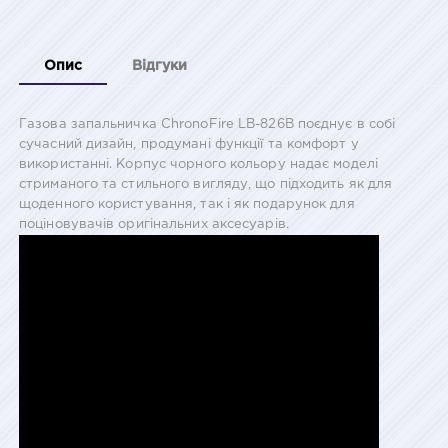
Опис
Відгуки
Газова запальничка ChronoFire LB-826B поєднує в собі
сучасний дизайн, продумані функції та комфорт у
використанні. Корпус чорного кольору надає моделі
стриманого та стильного вигляду, що підходить як для
щоденного користування, так і як подарунок для
поціновувачів оригінальних аксесуарів.