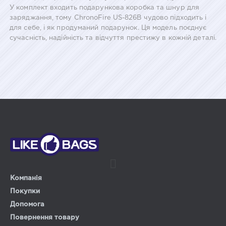
У комплект входить подарункова коробка та шнур для
заряджання, тому ChronoFire US-826B чудово підходить і
для себе, і як продуманий подарунок. Ця модель поєднує
сучасність, надійність та відчуття престижу в кожній деталі.
Компанія
Покупки
Допомога
Повернення товару