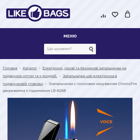
МЕНЮ
Головна
-
Каталог
-
Електронні, газові та бензинові запальнички на
подарунок оптом та у роздріб.
-
Запальнички usb електронна в
подарунковій упаковці
-
Ззапальничка з голосовим керуванням ChronoFire
дворежимна з годинником LB-826B