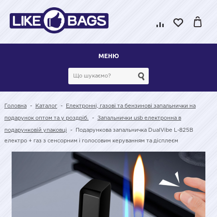
МЕНЮ
Головна
-
Каталог
-
Електронні, газові та бензинові запальнички на
подарунок оптом та у роздріб.
-
Запальнички usb електронна в
подарунковій упаковці
-
Подарункова запальничка DualVibe L-825B
електро + газ з сенсорним і голосовим керуванням та дісплеєм