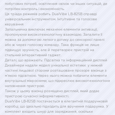
побутових потреб, освітлення свічок чи інших ситуацій, де
потрібен контроль і економічність.
Ця тріада режимів робить DualVibe LB-825B справді
універсальним інструментом. Інтуїтивне та голосове
керування
Запальничка виключає механічні елементи активації,
пропонуючи високотехнологічну взаємодію. Запалити її
можна за допомогою легкого дотику до сенсорної панелі
або ж через голосову команду. Така функція не лише
підвищує зручність, але й перетворює пристрій на
стильний інтерактивний гаджет.
Деталі, що вражають: Підсвітка та інформаційний дисплей
Дизайнери надали моделі унікальної естетики: у нижній
частині лицьової сторони розташоване прозоре віконце з
м’якою підсвіткою. Через нього можна побачити елементи
внутрішньої мікросхеми, що підкреслює високотехнологічне
наповнення пристрою.
Також у цьому віконці розміщено дисплей, який додає
пристрою сучасної інформативності.
DualVibe LB-825B постачається в елегантній подарунковій
коробці, що ідеально підходить для вручення подарунка. У
комплект входить шнур для заряджання, оскільки