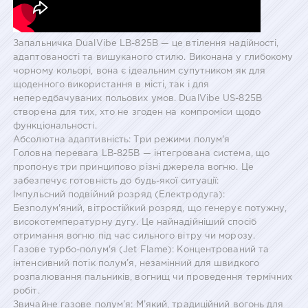
Запальничка DualVibe LB-825B — це втілення надійності,
адаптованості та вишуканого стилю. Виконана у глибокому
чорному кольорі, вона є ідеальним супутником як для
щоденного використання в місті, так і для
непередбачуваних польових умов. DualVibe US-825B
створена для тих, хто не згоден на компроміси щодо
функціональності.
Абсолютна адаптивність: Три режими полум'я
Головна перевага LB-825B — інтегрована система, що
пропонує три принципово різні джерела вогню. Це
забезпечує готовність до будь-якої ситуації:
Імпульсний подвійний розряд (Електродуга):
Безполум'яний, вітростійкий розряд, що генерує потужну,
високотемпературну дугу. Це найнадійніший спосіб
отримання вогню під час сильного вітру чи морозу.
Газове турбо-полум'я (Jet Flame): Концентрований та
інтенсивний потік полум’я, незамінний для швидкого
розпалювання пальників, вогнищ чи проведення термічних
робіт.
Звичайне газове полум’я: М’який, традиційний вогонь для