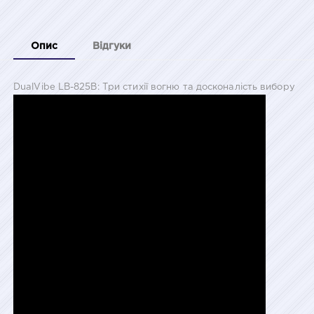
Опис
Відгуки
DualVibe LB-825B: Три стихії вогню та досконалість вибору