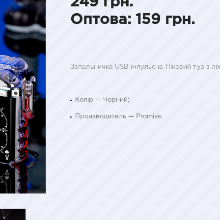
249 грн.
Оптова: 159 грн.
Запальничка USB імпульсна Піковий туз з лі
Колір — Чорний;
Производитель — Promise;