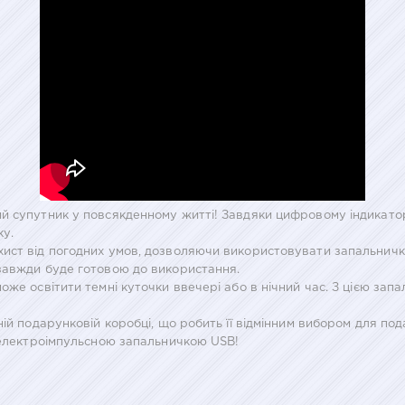
й супутник у повсякденному житті! Завдяки цифровому індикатору
ку.
ист від погодних умов, дозволяючи використовувати запальничку
завжди буде готовою до використання.
оже освітити темні куточки ввечері або в нічний час. З цією зап
ній подарунковій коробці, що робить її відмінним вибором для п
ю електроімпульсною запальничкою USB!