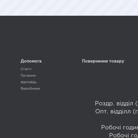
Допомога
Повернення товару
Статті
Питання-
відповідь
Виробники
Роздр. відділ
Опт. відділл 
Робочі годин
Робочі го