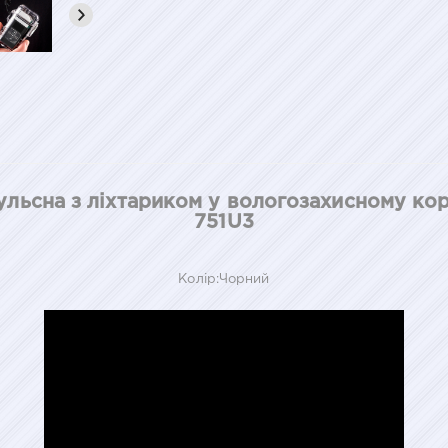
ульсна з ліхтариком у вологозахисному кор
751U3
Колір:Чорний