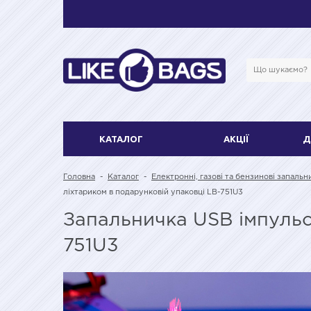
КАТАЛОГ
АКЦІЇ
Д
Головна
-
Каталог
-
Електронні, газові та бензинові запальн
ліхтариком в подарунковій упаковці LB-751U3
Запальничка USB імпульсн
751U3