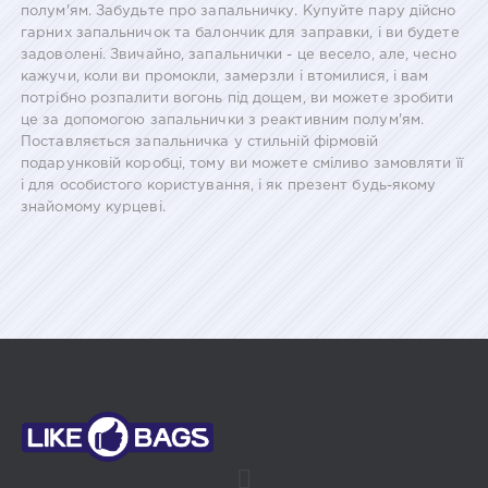
полум'ям. Забудьте про запальничку. Купуйте пару дійсно
гарних запальничок та балончик для заправки, і ви будете
задоволені. Звичайно, запальнички - це весело, але, чесно
кажучи, коли ви промокли, замерзли і втомилися, і вам
потрібно розпалити вогонь під дощем, ви можете зробити
це за допомогою запальнички з реактивним полум'ям.
Поставляється запальничка у стильній фірмовій
подарунковій коробці, тому ви можете сміливо замовляти її
і для особистого користування, і як презент будь-якому
знайомому курцеві.