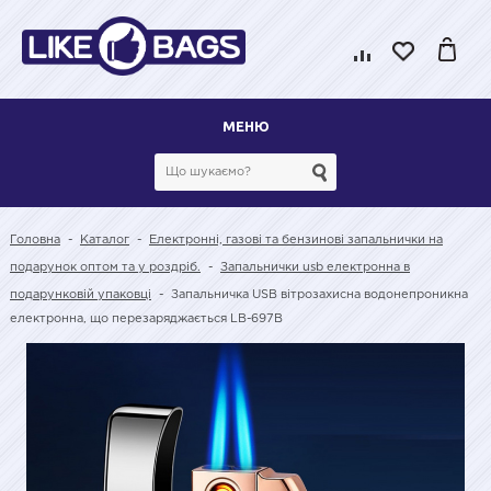
МЕНЮ
Головна
-
Каталог
-
Електронні, газові та бензинові запальнички на
подарунок оптом та у роздріб.
-
Запальнички usb електронна в
подарунковій упаковці
-
Запальничка USB вітрозахисна водонепроникна
електронна, що перезаряджається LB-697B