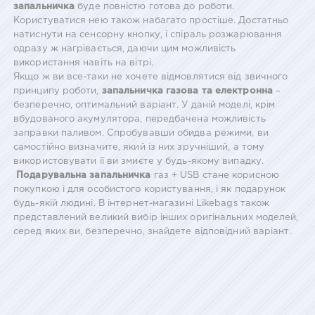
запальничка
буде повністю готова до роботи.
Користуватися нею також набагато простіше. Достатньо
натиснути на сенсорну кнопку, і спіраль розжарювання
одразу ж нагрівається, даючи цим можливість
використання навіть на вітрі.
Якщо ж ви все-таки не хочете відмовлятися від звичного
принципу роботи,
запальничка газова та електронна
–
безперечно, оптимальний варіант. У даній моделі, крім
вбудованого акумулятора, передбачена можливість
заправки паливом. Спробувавши обидва режими, ви
самостійно визначите, який із них зручніший, а тому
використовувати її ви змиєте у будь-якому випадку.
Подарувальна запальничка
газ + USB стане корисною
покупкою і для особистого користування, і як подарунок
будь-якій людині. В інтернет-магазині Likebags також
представлений великий вибір інших оригінальних моделей,
серед яких ви, безперечно, знайдете відповідний варіант.