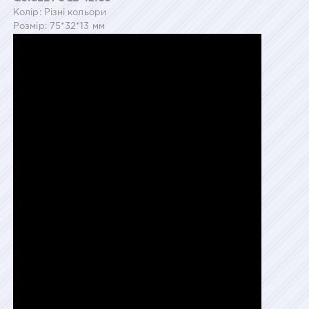
Колір: Різні кольори
Розмір: 75*32*13 мм