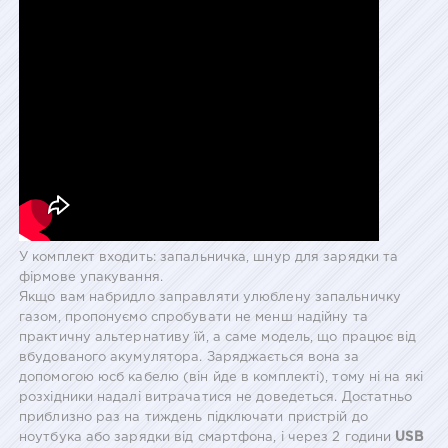
У комплект входить: запальничка, шнур для зарядки та
фірмове упакування.
Якщо вам набридло заправляти улюблену запальничку
газом, пропонуємо спробувати не менш надійну та
практичну альтернативу їй, а саме модель, що працює від
вбудованого акумулятора. Заряджається вона за
допомогою юсб кабелю (він йде в комплекті), тому ні на які
розхідники надалі витрачатися не доведеться. Достатньо
приблизно раз на тиждень підключати пристрій до
ноутбука або зарядки від смартфона, і через 2 години
USB