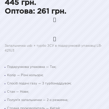
445 грн.
Оптова: 261 грн.
Запальничка usb + турбо ЗСУ в подарунковій упаковці LB-
421U3
Подарункова упаковка — Так;
Колір — Різні кольори;
Спосіб подачі газу — З турбонаддувом;
Стан — Нове;
Полум'я запальнички — 2-х режимна;
Страна производитель — Китай;