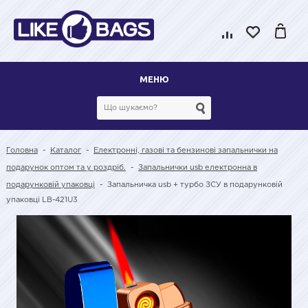
МЕНЮ
Головна
-
Каталог
-
Електронні, газові та бензинові запальнички на
подарунок оптом та у роздріб.
-
Запальнички usb електронна в
подарунковій упаковці
-
Запальничка usb + турбо ЗСУ в подарунковій
упаковці LB-421U3