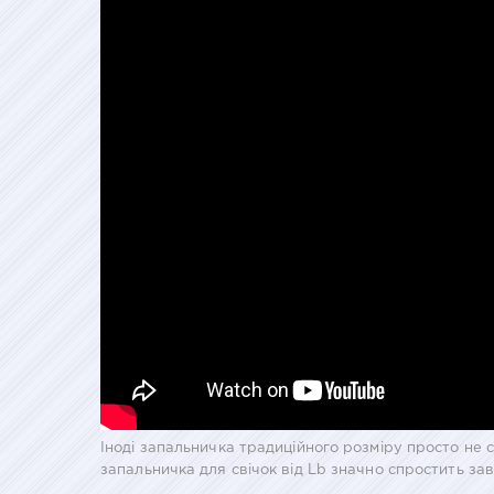
Іноді запальничка традиційного розміру просто не с
запальничка для свічок від Lb значно спростить зав