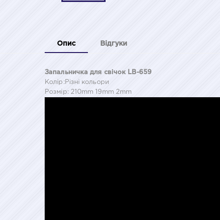
Опис
Відгуки
Запальничка для свічок LB-659
Колір:Різні кольори
Розмір: 210mm 19mm 2mm