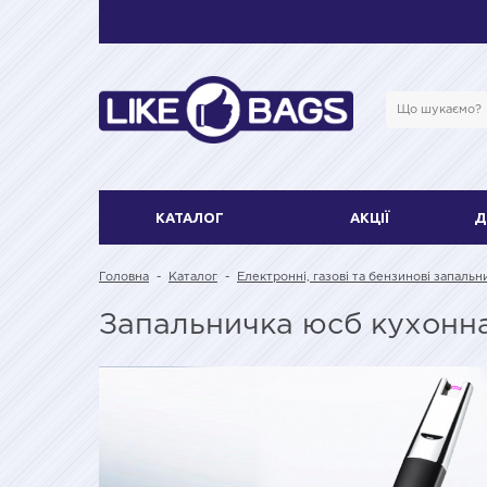
КАТАЛОГ
АКЦІЇ
Д
Головна
-
Каталог
-
Електронні, газові та бензинові запальн
Запальничка юсб кухонн