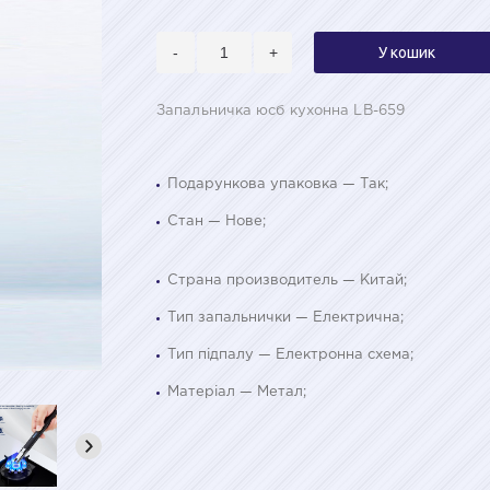
-
+
У кошик
Запальничка юсб кухонна LB-659
Подарункова упаковка — Так;
Стан — Нове;
Страна производитель — Китай;
Тип запальнички — Електрична;
Тип підпалу — Електронна схема;
Матеріал — Метал;