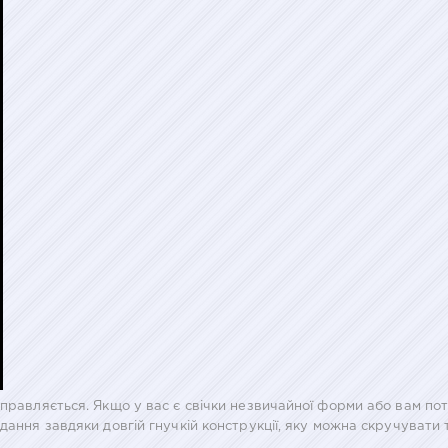
правляється. Якщо у вас є свічки незвичайної форми або вам пот
дання завдяки довгій гнучкій конструкції, яку можна скручувати 