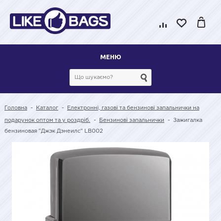
МЕНЮ
Головна
-
Каталог
-
Електронні, газові та бензинові запальнички на
подарунок оптом та у роздріб.
-
Бензинові запальнички
-
Зажигалка
бензиновая "Джэк Дэнеилс" LB002