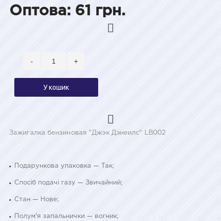
Оптова: 61 грн.
-
+
У кошик
Зажигалка бензиновая "Джэк Дэнеилс" LB002
Подарункова упаковка — Так;
Спосіб подачі газу — Звичайний;
Стан — Нове;
Полум'я запальнички — вогник;