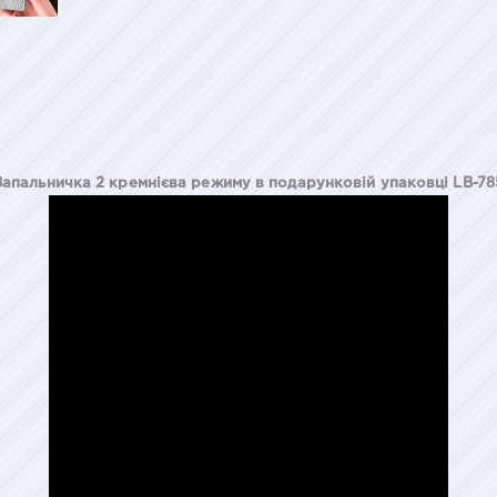
Запальничка 2 кремнієва режиму в подарунковій упаковці LB-78