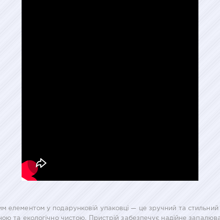
м елементом у подарунковій упаковці — це зручний та стильний
чною та екологічно чистою. Пристрій забезпечує надійне запалю