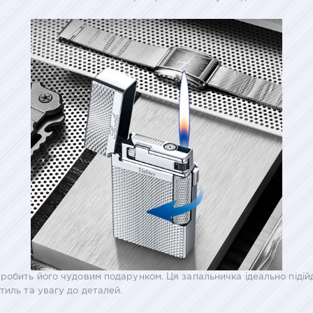
робить його чудовим подарунком. Ця запальничка ідеально підійд
тиль та увагу до деталей.