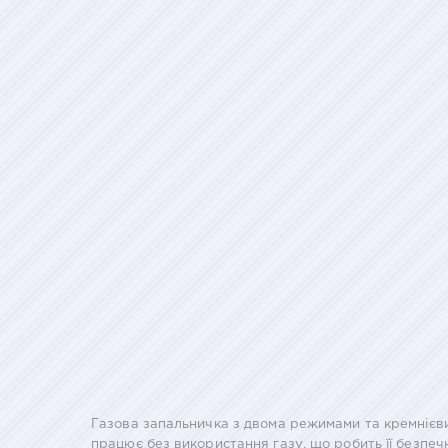
Газова запальничка з двома режимами та кремнієви
працює без використання газу, що робить її безпе