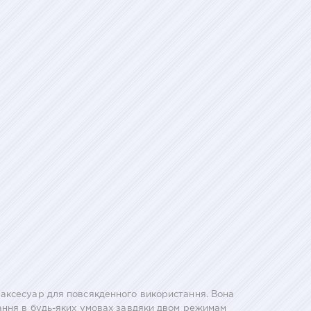
 аксесуар для повсякденного використання. Вона
вання в будь-яких умовах завдяки двом режимам