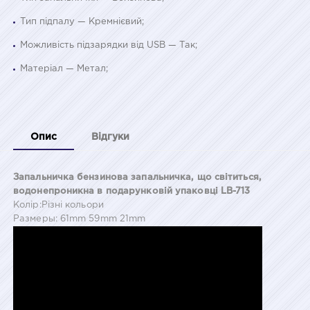
Тип підпалу — Кремнієвий;
Можливість підзарядки від USB — Так;
Матеріал — Метал;
Опис
Відгуки
Запальничка бензинова запальничка, що світиться,
водонепроникна в подарунковій упаковці LB-713
Колір:Різні кольори
Размеры: 61mm 59mm 21mm