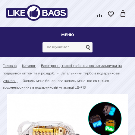
МЕНЮ
Головна
-
Каталог
-
Електронні, газові та бензинові запальнички на
подарунок оптом та у роздріб.
-
Запальнички турбо в подарунковій
упаковці
-
Запальничка бензинова запальничка, що світиться,
водонепроникна в подарунковій упаковці LB-713