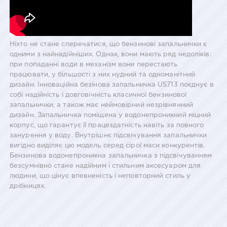
Ніхто не стане сперечатися, що бензинові запальнички є
одними з найнадійніших. Однак, вони мають ряд недоліків:
при попаданні води в механізм вони перестають
працювати, у більшості з них нудний та одноманітний
дизайн. Інноваційна безінова запальничка US713 поєднує в
собі надійність і довговічність класичної бензинової
запальнички, а також має неймовірний незрівнянний
дизайн. Запальничка поміщена у водонепроникний міцний
корпус, що гарантує її працездатність навіть за повного
занурення у воду. Внутрішнє підсвічування запальнички
вигідно виділяє цю модель серед сірої маси конкурентів.
Бензинова водонепроникна запальничка з підсвічуванням
безсумнівно стане надійним і стильним аксесуаром для
людини, що цінує впевненість і неповторний стиль у
дрібницях.