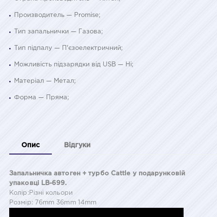
Производитель — Promise;
Тип запальнички — Газова;
Тип підпалу — П'єзоелектричний;
Можливість підзарядки від USB — Ні;
Матеріал — Метал;
Форма — Пряма;
Опис
Відгуки
Запальничка автоген + турбо Cattle у подарунковій
упаковці LB-699.
Колір:Різні кольори
Розмір: 76mm 36mm 14mm