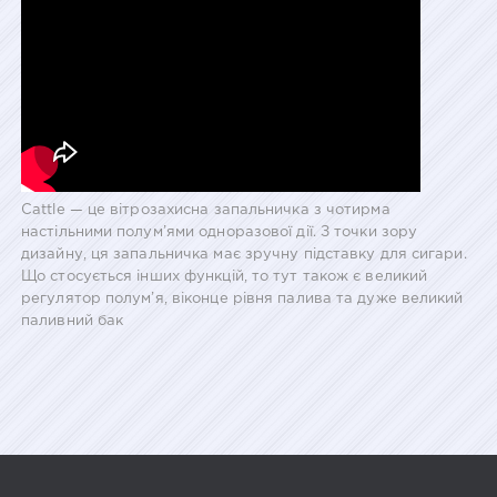
Cattle — це вітрозахисна запальничка з чотирма
настільними полум’ями одноразової дії. З точки зору
дизайну, ця запальничка має зручну підставку для сигари.
Що стосується інших функцій, то тут також є великий
регулятор полум’я, віконце рівня палива та дуже великий
паливний бак