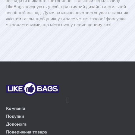
виглядати шикарно і витончено. Пальники від магазину
LikeBags поєднують у собі практичний дизайн та стильний
зовнішній вигляд. Дуже важливо використовувати пальник
якісним газом, щоб уникнути засмічення газової форсунки
мікрочастинками, що містяться у неочищеному газі.
Компанія
Покупки
Допомога
Повернення товару