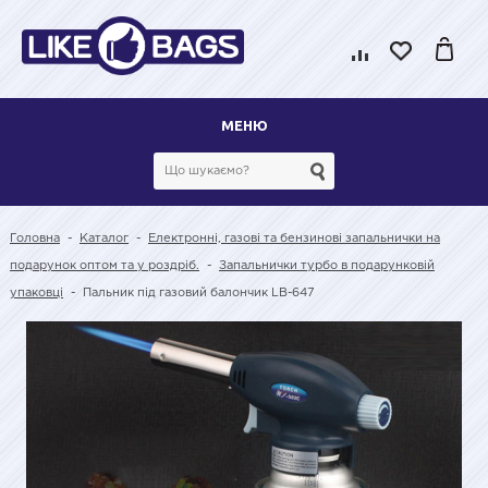
МЕНЮ
Головна
-
Каталог
-
Електронні, газові та бензинові запальнички на
подарунок оптом та у роздріб.
-
Запальнички турбо в подарунковій
упаковці
-
Пальник під газовий балончик LB-647