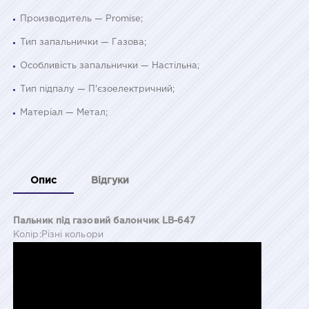
Производитель — Promise;
Тип запальнички — Газова;
Особливість запальнички — Настільна;
Тип підпалу — П'єзоелектричний;
Матеріал — Метал;
Опис
Відгуки
Пальник під газовий балончик LB-647
Колір:Різні кольори