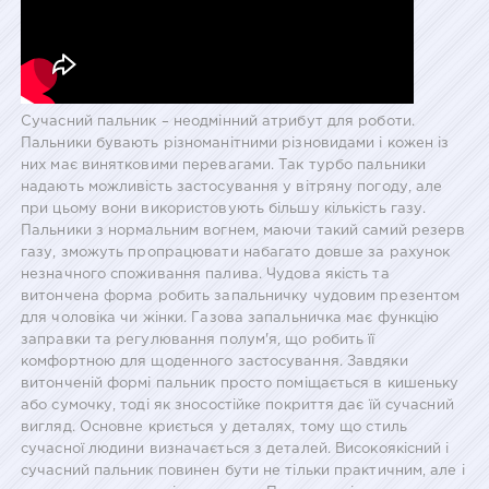
Сучасний пальник – неодмінний атрибут для роботи.
Пальники бувають різноманітними різновидами і кожен із
них має винятковими перевагами. Так турбо пальники
надають можливість застосування у вітряну погоду, але
при цьому вони використовують більшу кількість газу.
Пальники з нормальним вогнем, маючи такий самий резерв
газу, зможуть пропрацювати набагато довше за рахунок
незначного споживання палива. Чудова якість та
витончена форма робить запальничку чудовим презентом
для чоловіка чи жінки. Газова запальничка має функцію
заправки та регулювання полум'я, що робить її
комфортною для щоденного застосування. Завдяки
витонченій формі пальник просто поміщається в кишеньку
або сумочку, тоді як зносостійке покриття дає їй сучасний
вигляд. Основне криється у деталях, тому що стиль
сучасної людини визначається з деталей. Високоякісний і
сучасний пальник повинен бути не тільки практичним, але і