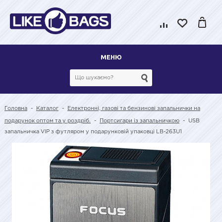
МЕНЮ
Головна
-
Каталог
-
Електронні, газові та бензинові запальнички на
подарунок оптом та у роздріб.
-
Портсигари із запальничкою
-
USB
запальничка VIP з футляром у подарунковій упаковці LB-263U1