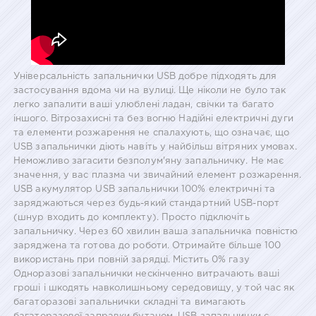
Універсальність запальнички USB добре підходять для
застосування вдома чи на вулиці. Ще ніколи не було так
легко запалити ваші улюблені ладан, свічки та багато
іншого. Вітрозахисні та без вогню Надійні електричні дуги
та елементи розжарення не спалахують, що означає, що
USB запальнички діють навіть у найбільш вітряних умовах.
Неможливо загасити безполум'яну запальничку. Не має
значення, у вас плазма чи звичайний елемент розжарення.
USB акумулятор USB запальнички 100% електричні та
заряджаються через будь-який стандартний USB-порт
(шнур входить до комплекту). Просто підключіть
запальничку. Через 60 хвилин ваша запальничка повністю
заряджена та готова до роботи. Отримайте більше 100
використань при повній зарядці. Містить 0% газу
Одноразові запальнички нескінченно витрачають ваші
гроші і шкодять навколишньому середовищу, у той час як
багаторазові запальнички складні та вимагають