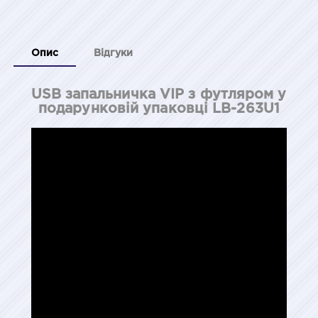
Опис
Відгуки
USB запальничка VIP з футляром у
подарунковій упаковці LB-263U1