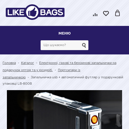
МЕНЮ
Головна
-
Каталог
-
Електронні, газові та бензинові запальнички на
подарунок оптом та у роздріб.
-
Портсигари із
запальничкою
-
Запальничка usb + автоматичний футляр у подарунковій
упаковці LB-800B