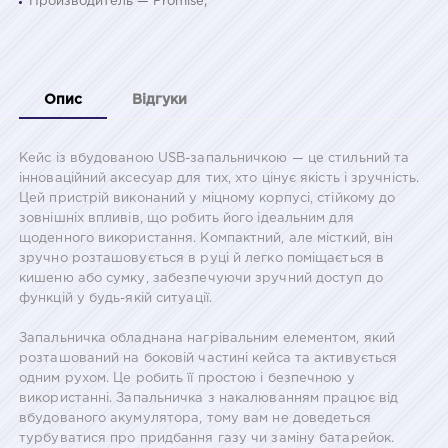
Производитель — Promise;
Опис
Відгуки
Кейс із вбудованою USB-запальничкою — це стильний та
інноваційний аксесуар для тих, хто цінує якість і зручність.
Цей пристрій виконаний у міцному корпусі, стійкому до
зовнішніх впливів, що робить його ідеальним для
щоденного використання. Компактний, але місткий, він
зручно розташовується в руці й легко поміщається в
кишеню або сумку, забезпечуючи зручний доступ до
функцій у будь-якій ситуації.
Запальничка обладнана нагрівальним елементом, який
розташований на боковій частині кейса та активується
одним рухом. Це робить її простою і безпечною у
використанні. Запальничка з накалюванням працює від
вбудованого акумулятора, тому вам не доведеться
турбуватися про придбання газу чи заміну батарейок.