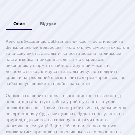
Опис
Відгуки
Кейс із вбудованою USB-запальничкою — це стильний та
функціональний девайс для тих, хто цінує сучасні технології
та високу якість. Запальничка розташована на лицьовій
частині кейса і прихована елегантною кришкою,
виконаною у форматі слайдера. Зручний механізм
дозволяє легко активувати запальничку: при відкритті
кришки нагрівальний елемент миттєво розжарюється, що
забезпечує швидке та надійне запалення.
Однією з головних переваг цього пристрою є захист від
вологи, що гарантує стабільну роботу навіть за умов
високої вологості. Такий захист робить його ідеальним для
використання у будь-яких умовах, будь то прогулянка на
природі, відпочинок на свіжому повітрі чи просто
повсякденні ситуації. З цим кейсом вам не доведеться
хвилюватися про вплив навколишнього середовища на