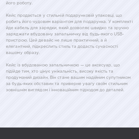
його роботу.
Кейс продається у стильній подарунковій упаковці, що
робить його чудовим варіантом для подарунка. У комплекті
йде кабель для зарядки, який дозволяє швидко та зручно
заряджати вбудовану запальничку від будь-якого USB-
пристрою. Цей девайс не лише практичний, а й
елегантний, підкреслить стиль та додасть сучасності
вашому образу.
Кейс із вбудованою запальничкою — це аксесуар, що
підійде тим, хто цінує унікальність, високу якість та
продуманий дизайн. Він стане вашим надійним супутником
за будь-яких обставин та приверне увагу своїм стильним
зовнішнім виглядом і інноваційним підходом до деталей.