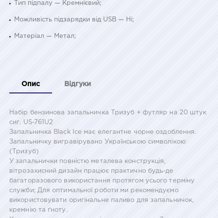
Тип підпалу — Кремнієвий;
Можливість підзарядки від USB — Ні;
Матеріал — Метал;
Опис
Відгуки
Набір бензинова запальничка Тризуб + футляр на 20 штук
сиг. US-761U2
Запальничка Black Ice має елегантне чорне оздоблення.
Запальничку вигравірувано Українською символікою
(Тризуб)
У запальнички повністю металева конструкція,
вітрозахисний дизайн працює практично будь-де
багаторазового використання протягом усього терміну
служби; Для оптимальної роботи ми рекомендуємо
використовувати оригінальне паливо для запальничок,
кремнію та ґноту.