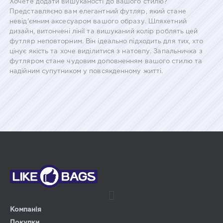
Хочете додати вишуканості до вашого стилю?
Представляємо вам елегантний футляр, який стане
невід'ємним аксесуаром вашого образу. Шляхетний
дизайн, витончені лінії та вишуканий колір роблять цей
футляр неповторним. Він ідеально підходить для тих, хто
цінує якість та хоче виділитися з натовпу. Запальничка з
футляром стане чудовим доповненням вашого стилю та
надійним супутником у повсякденному житті.
Компанія
Покупки