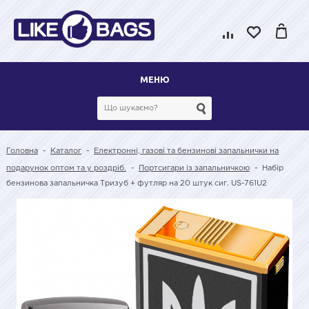
МЕНЮ
Головна
-
Каталог
-
Електронні, газові та бензинові запальнички на
подарунок оптом та у роздріб.
-
Портсигари із запальничкою
-
Набір
бензинова запальничка Тризуб + футляр на 20 штук сиг. US-761U2