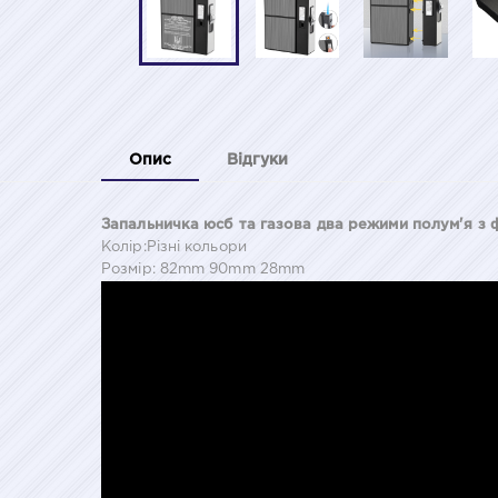
Опис
Відгуки
Запальничка юсб та газова два режими полум'я з
Колір:Різні кольори
Розмір: 82mm 90mm 28mm