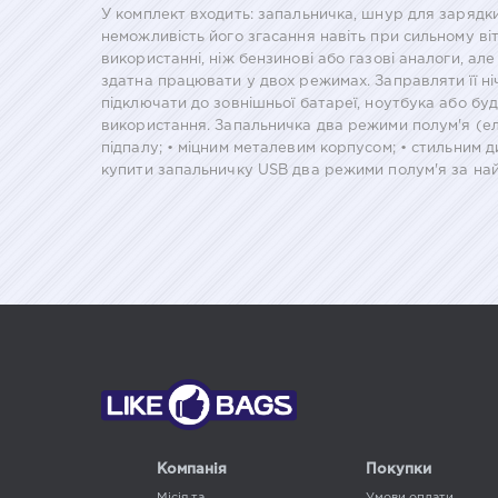
У комплект входить: запальничка, шнур для зарядки 
неможливість його згасання навіть при сильному вітр
використанні, ніж бензинові або газові аналоги, ал
здатна працювати у двох режимах. Заправляти її ні
підключати до зовнішньої батареї, ноутбука або буд
використання. Запальничка два режими полум'я (ел
підпалу; • міцним металевим корпусом; • стильним 
купити запальничку USB два режими полум'я за най
Компанія
Покупки