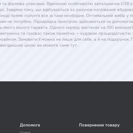
та фірмова упаковка. Відмінною особливістю запальничок USB є ві
і. Завдяки тому, що відбувається за рахунок нагрівання вбудовано
е іноді пряме полум'я все ж таки необхідне. Оптимальний вибір у 
чим не потрібно. Підзарядка пристрою здійснюється за допомого
ь-якого іншого гаджета. Одного заряду вистачає на 100 використа
ектрична та газова) також примітна: • чудовою працездатністю 
дизайном. Замовити її можна не лише для себе, а й на подарунок.
вигіднішою ціною ви можете саме тут.
Допомога
Повернення товару