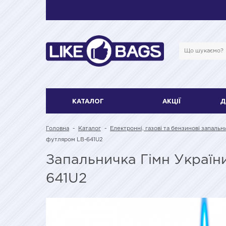
КАТАЛОГ
АКЦІЇ
Д
Головна
-
Каталог
-
Електронні, газові та бензинові запальн
футляром LB-641U2
Запальничка Гімн Україн
641U2