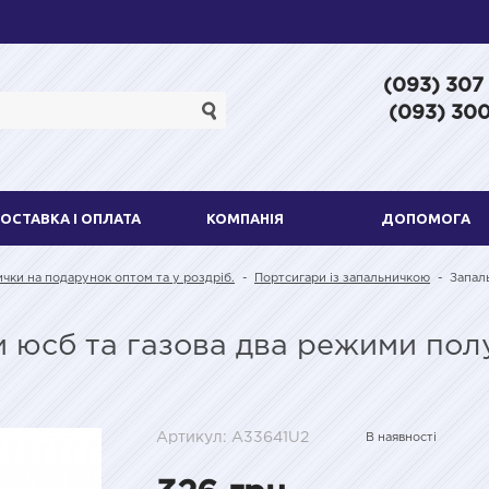
(093) 307
(093) 300
ОСТАВКА І ОПЛАТА
КОМПАНІЯ
ДОПОМОГА
ички на подарунок оптом та у роздріб.
-
Портсигари із запальничкою
-
Запаль
и юсб та газова два режими пол
Артикул: A33641U2
В наявності