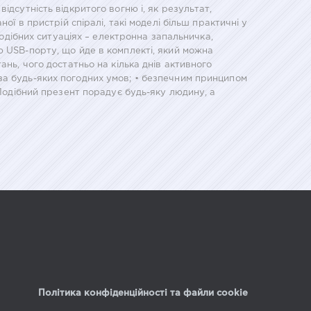
дсутність відкритого вогню і, як результат,
ї в пристрій спіралі, такі моделі більш практичні у
подібних ситуаціях – електронна запальничка,
ю USB-порту, що йде в комплекті, який можна
нь, чого достатньо на кілька днів активного
за будь-яких погодних умов; • безпечним принципом
 Подібний презент порадує будь-яку людину, а
Політика конфіденційності та файли cookie