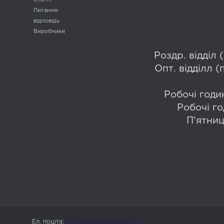
Статті
Питання-
відповідь
Виробники
Роздр. відділ
Опт. відділл 
Робочі годин
Робочі го
П'ятниц
Ел. пошта:
info.likebags@gmail.com