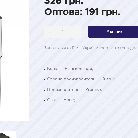
326 грн.
Оптова: 191 грн.
-
+
У кошик
Запальничка Гімн України юсб та газова дв
Колір — Різні кольори;
Страна производитель — Китай;
Производитель — Promise;
Стан — Нове;