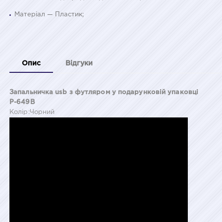
Матеріал — Пластик;
Опис
Відгуки
Запальничка usb з футляром у подарунковій упаковці
Р-649B
Колір:Чорний