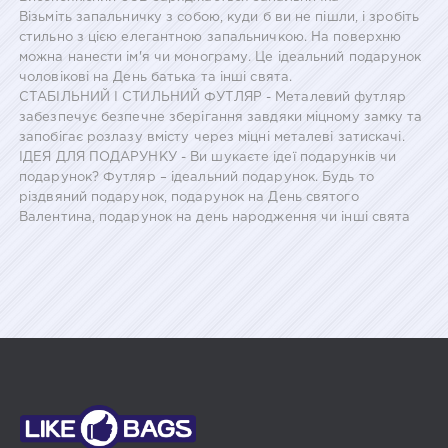
Візьміть запальничку з собою, куди б ви не пішли, і зробіть
стильно з цією елегантною запальничкою. На поверхню
можна нанести ім'я чи монограму. Це ідеальний подарунок
чоловікові на День батька та інші свята.
СТАБІЛЬНИЙ І СТИЛЬНИЙ ФУТЛЯР - Металевий футляр
забезпечує безпечне зберігання завдяки міцному замку та
запобігає розлазу вмісту через міцні металеві затискачі.
ІДЕЯ ДЛЯ ПОДАРУНКУ - Ви шукаєте ідеї подарунків чи
подарунок? Футляр – ідеальний подарунок. Будь то
різдвяний подарунок, подарунок на День святого
Валентина, подарунок на день народження чи інші свята