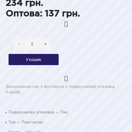
234 грн.
Оптова: 137 грн.
-
+
У кошик
Запальничка usb з футляром у подарунковій упаковці
Р-649B
Подарункова упаковка — Так;
Тип — Портсигар;