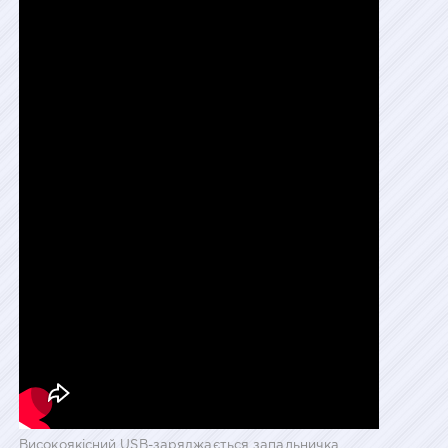
Високоякісний USB-заряджається запальничка