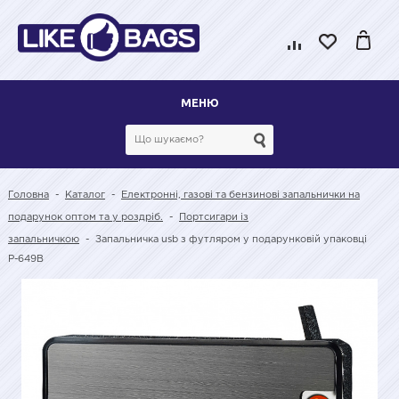
МЕНЮ
Головна
-
Каталог
-
Електронні, газові та бензинові запальнички на
подарунок оптом та у роздріб.
-
Портсигари із
запальничкою
-
Запальничка usb з футляром у подарунковій упаковці
Р-649B