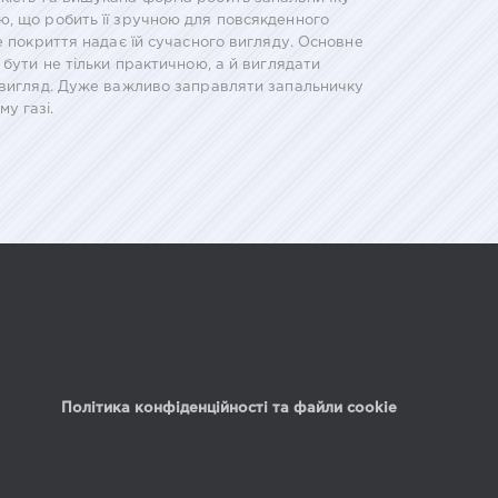
ю, що робить її зручною для повсякденного
е покриття надає їй сучасного вигляду. Основне
 бути не тільки практичною, а й виглядати
й вигляд. Дуже важливо заправляти запальничку
у газі.
Політика конфіденційності та файли cookie