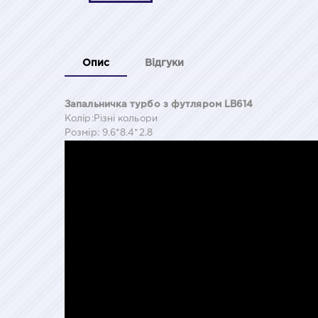
Опис
Відгуки
Запальничка турбо з футляром LB614
Колір:Різні кольори
Розмір: 9.6*8.4*2.8