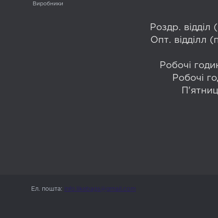
Виробники
Роздр. відділ
Опт. відділл 
Робочі годин
Робочі го
П'ятниц
Ел. пошта:
info.likebags@gmail.com