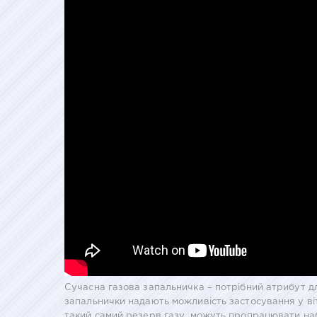
Сучасна газова запальничка – потрібний атрибут дл
запальнички надають можливість застосування у віт
такий самий резерв газу, можуть пропрацювати наб