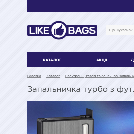
КАТАЛОГ
АКЦІЇ
Д
Головна
-
Каталог
-
Електронні, газові та бензинові запальн
Запальничка турбо з фут