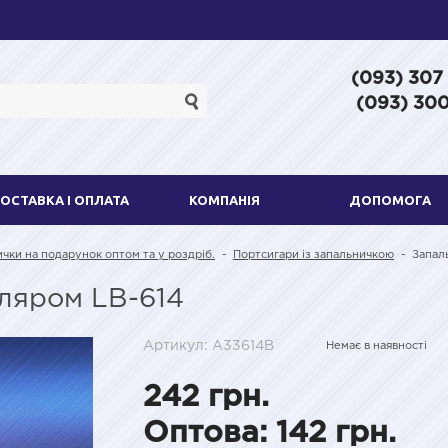
(093) 307
(093) 300
ОСТАВКА І ОПЛАТА
КОМПАНІЯ
ДОПОМОГА
ички на подарунок оптом та у роздріб.
-
Портсигари із запальничкою
-
Запал
ляром LB-614
Артикул: A33614B
Немає в наявності
242 грн.
Оптова: 142 грн.