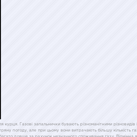
я курця. Газові запальнички бувають різноманітними різновидів і
ряну погоду, але при цьому вони витрачають більшу кількість га
агато довше за рахунок незначного споживання газу. Відмінна 