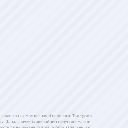
 кожен з них має визначні переваги. Так турбо
зу. Запальнички із звичайним полум'ям, маючи
якість та вишукана форма робить запальничку