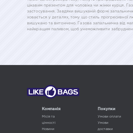
цікавим презентом для чоловіка чи жінки курця. Г
застосування. Завдяки вишуканій формі запальничка
ховається у деталях, тому що стиль прогресивної л
вишукано та витончено. Газова запальничка від ма
найкращим паливом, щоб унеможливити забруднення
Компанія
Покупки
Місія та
Умови оплати
цінності
Умови
Новини
доставки