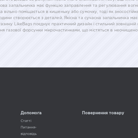
азова запальничка має функцію заправлення та регулювання вогн
 вільно поміщається в кишеньку або сумочку, тоді як зносостійк
юдини створюється з деталей. Якісна та сучасна запальничка має
газину LikeBags поєднує практичний дизайн і стильний зовнішні
 газової форсунки мікрочастинками, що містяться в неочищеном
Допомога
Повернення товару
Статті
Питання-
відповідь