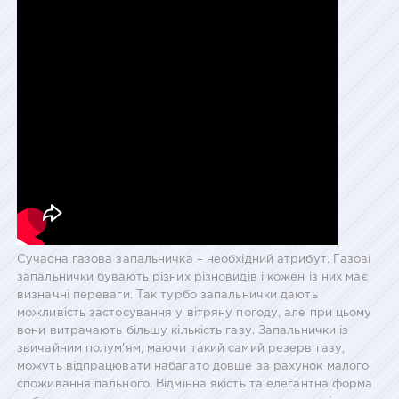
Сучасна газова запальничка – необхідний атрибут. Газові
запальнички бувають різних різновидів і кожен із них має
визначні переваги. Так турбо запальнички дають
можливість застосування у вітряну погоду, але при цьому
вони витрачають більшу кількість газу. Запальнички із
звичайним полум'ям, маючи такий самий резерв газу,
можуть відпрацювати набагато довше за рахунок малого
споживання пального. Відмінна якість та елегантна форма