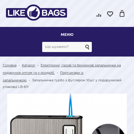
МЕНЮ
Головна
-
Каталог
-
Електронні, газові та бензинові запальнички на
подарунок оптом та у роздріб.
-
Портсигари із
запальничкою
-
Запальничка турбо з футляром 10шт у подарунковій
упаковці LB-611