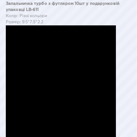
Запальничка турбо з футляром 10шт у подарунковій
упаковці LB-611
Колір: Різні кольори
Розмір: 9.5*7.5*2.2