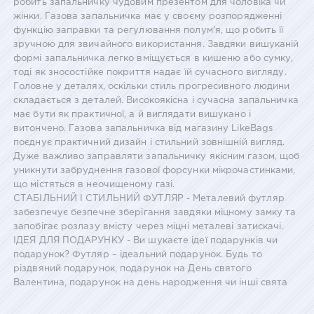
робить запальничку чудовим презентом для чоловіка чи
жінки. Газова запальничка має у своєму розпорядженні
функцію заправки та регулювання полум'я, що робить її
зручною для звичайного використання. Завдяки вишуканій
формі запальничка легко вміщується в кишеню або сумку,
тоді як зносостійке покриття надає їй сучасного вигляду.
Головне у деталях, оскільки стиль прогресивного людини
складається з деталей. Високоякісна і сучасна запальничка
має бути як практичної, а й виглядати вишукано і
витончено. Газова запальничка від магазину LikeBags
поєднує практичний дизайн і стильний зовнішній вигляд.
Дуже важливо заправляти запальничку якісним газом, щоб
уникнути забруднення газової форсунки мікрочастинками,
що містяться в неочищеному газі.
СТАБІЛЬНИЙ І СТИЛЬНИЙ ФУТЛЯР - Металевий футляр
забезпечує безпечне зберігання завдяки міцному замку та
запобігає розлазу вмісту через міцні металеві затискачі.
ІДЕЯ ДЛЯ ПОДАРУНКУ - Ви шукаєте ідеї подарунків чи
подарунок? Футляр – ідеальний подарунок. Будь то
різдвяний подарунок, подарунок на День святого
Валентина, подарунок на день народження чи інші свята