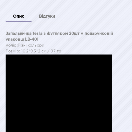
Опис
Відгуки
Запальничка tesla з футляром 20шт у подарунковій
упаковці LB-401
Колір:Різні кольори
Розмір: 10.2*9.5*2 см / 97 гр