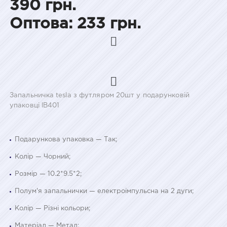
390 грн.
Оптова: 233 грн.
Запальничка tesla з футляром 20шт у подарунковій
упаковці lB401
Подарункова упаковка — Так;
Колір — Чорний;
Розмір — 10.2*9.5*2;
Полум'я запальнички — електроімпульсна на 2 дуги;
Колір — Різні кольори;
Матеріал — Метал;