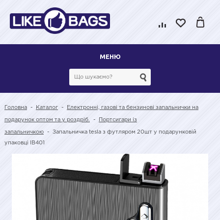
МЕНЮ
Головна
-
Каталог
-
Електронні, газові та бензинові запальнички на
подарунок оптом та у роздріб.
-
Портсигари із
запальничкою
-
Запальничка tesla з футляром 20шт у подарунковій
упаковці lB401