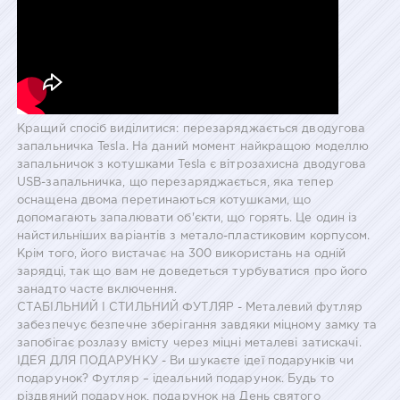
Кращий спосіб виділитися: перезаряджається дводугова
запальничка Tesla. На даний момент найкращою моделлю
запальничок з котушками Tesla є вітрозахисна дводугова
USB-запальничка, що перезаряджається, яка тепер
оснащена двома перетинаються котушками, що
допомагають запалювати об'єкти, що горять. Це один із
найстильніших варіантів з метало-пластиковим корпусом.
Крім того, його вистачає на 300 використань на одній
зарядці, так що вам не доведеться турбуватися про його
занадто часте включення.
СТАБІЛЬНИЙ І СТИЛЬНИЙ ФУТЛЯР - Металевий футляр
забезпечує безпечне зберігання завдяки міцному замку та
запобігає розлазу вмісту через міцні металеві затискачі.
ІДЕЯ ДЛЯ ПОДАРУНКУ - Ви шукаєте ідеї подарунків чи
подарунок? Футляр – ідеальний подарунок. Будь то
різдвяний подарунок, подарунок на День святого