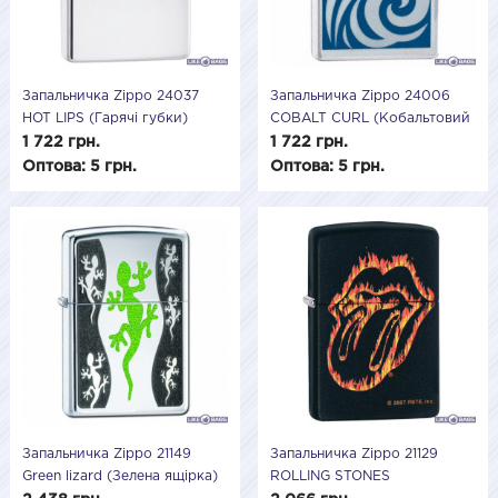
Запальничка Zippo 24037
Запальничка Zippo 24006
HOT LIPS (Гарячі губки)
COBALT CURL (Кобальтовий
вир)
1 722 грн.
1 722 грн.
Оптова: 5 грн.
Оптова: 5 грн.
Запальничка Zippo 21149
Запальничка Zippo 21129
Green lizard (Зелена ящірка)
ROLLING STONES