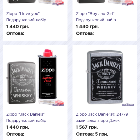
Zippo "I love you"
Zippo "Boy and Girl"
Подарунковий набір
Подарунковий набір
Запальничка Zippo 150 +
Запальничка Zippo 150 +
1 440 грн.
1 440 грн.
кремній + бензин зиппо
кремній + бензин зиппо
Оптова:
Оптова:
Zippo "Jack Daniels"
Zippo Jack Daniel's® 24779
Подарунковий набір
зажигалка zippo Джек
Запальничка Zippo 150 +
Дэниелс
1 440 грн.
1 567 грн.
кремній + бензин зиппо
Оптова:
Оптова: 5 грн.