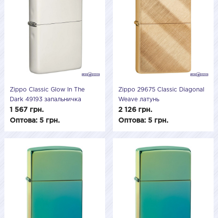
Zippo Classic Glow In The
Zippo 29675 Classic Diagonal
Dark 49193 запальничка
Weave латунь
Zippo світиться подарункова
1 567 грн.
2 126 грн.
Оптова: 5 грн.
Оптова: 5 грн.