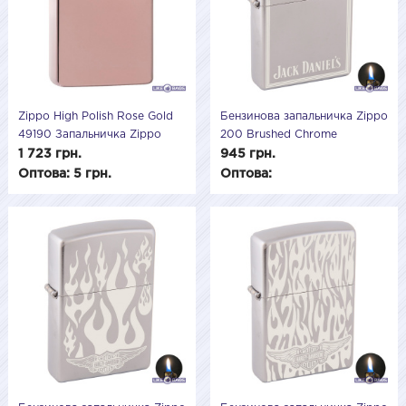
Zippo High Polish Rose Gold
Бензинова запальничка Zippo
49190 Запальничка Zippo
200 Brushed Chrome
розовая сіра подарункова
(Матовий хром) 205508
1 723 грн.
945 грн.
Оптова: 5 грн.
Оптова: