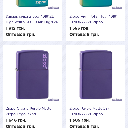
Запальничка Zippo 49191ZL
Zippo High Polish Teal 49191
High Polish Teal Laser Engrave
Запальничка Zippo
карибская бирюза
1 912 грн.
1 593 грн.
подарункова
Оптова: 5 грн.
Оптова: 5 грн.
Zippo Classic Purple Matte
Zippo Purple Matte 237
Zippo Logo 237ZL
Запальничка Zippo
Запальничка Zippo Logo
Фіолетовий матовий
1 646 грн.
1 305 грн.
подарункова
Оптова: 5 грн.
Оптова: 5 грн.