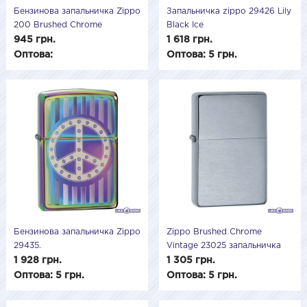
Бензинова запальничка Zippo
Запальничка zippo 29426 Lily
200 Brushed Chrome
Black Ice
(Матовий хром) 200501
945 грн.
1 618 грн.
Оптова:
Оптова: 5 грн.
Бензинова запальничка Zippo
Zippo Brushed Chrome
29435.
Vintage 23025 запальничка
Zippo серая хромированная
1 928 грн.
1 305 грн.
подарункова
Оптова: 5 грн.
Оптова: 5 грн.