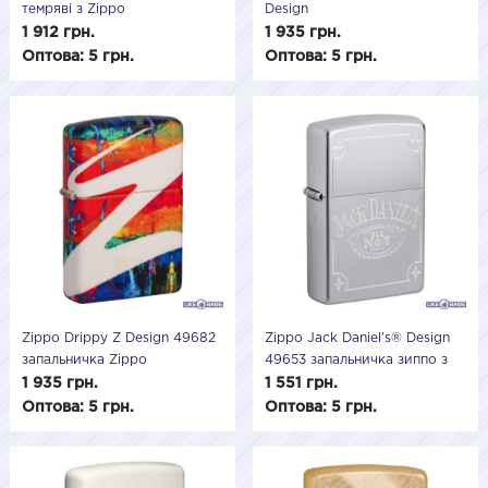
темряві з Zippo
Design
1 912 грн.
1 935 грн.
Оптова: 5 грн.
Оптова: 5 грн.
Zippo Drippy Z Design 49682
Zippo Jack Daniel's® Design
запальничка Zippo
49653 запальничка зиппо з
барвистим дизайном
гравіюванням Джек Деніел
1 935 грн.
1 551 грн.
подарункова
Оптова: 5 грн.
Оптова: 5 грн.