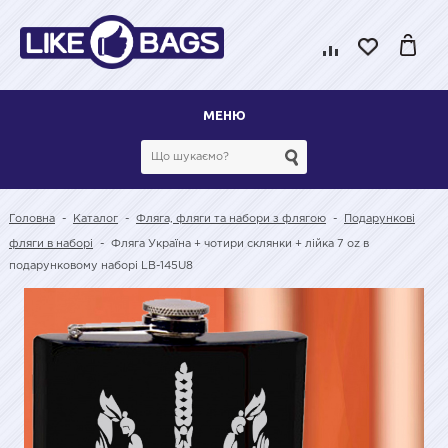
МЕНЮ
Головна
-
Каталог
-
Фляга, фляги та набори з флягою
-
Подарункові
фляги в наборі
-
Фляга Україна + чотири склянки + лійка 7 oz в
подарунковому наборі LB-145U8