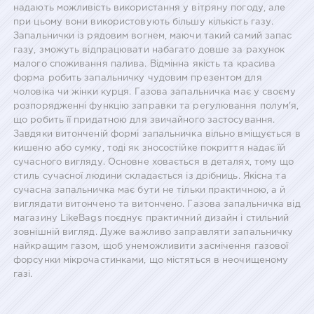
надають можливість використання у вітряну погоду, але
при цьому вони використовують більшу кількість газу.
Запальнички із рядовим вогнем, маючи такий самий запас
газу, зможуть відпрацювати набагато довше за рахунок
малого споживання палива. Відмінна якість та красива
форма робить запальничку чудовим презентом для
чоловіка чи жінки курця. Газова запальничка має у своєму
розпорядженні функцію заправки та регулювання полум'я,
що робить її придатною для звичайного застосування.
Завдяки витонченій формі запальничка вільно вміщується в
кишеню або сумку, тоді як зносостійке покриття надає їй
сучасного вигляду. Основне ховається в деталях, тому що
стиль сучасної людини складається із дрібниць. Якісна та
сучасна запальничка має бути не тільки практичною, а й
виглядати витончено та витончено. Газова запальничка від
магазину LikeBags поєднує практичний дизайн і стильний
зовнішній вигляд. Дуже важливо заправляти запальничку
найкращим газом, щоб унеможливити засмічення газової
форсунки мікрочастинками, що містяться в неочищеному
газі.