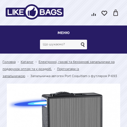
МЕНЮ
Головна
-
Каталог
-
Електронні, газові та бензинові запальнички на
подарунок оптом та у роздріб.
-
Портсигари із
запальничкою
-
Запальничка автоген Port Coquitlam з футляром P-693