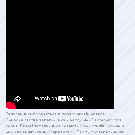
Запальничка продається в подарунковій упаковці.
Сучасна газова запальничка – неодмінний аксесуар для
курця. Газові запальнички бувають різних типів і кожен з
них має винятковими перевагами. Так турбо запальнички