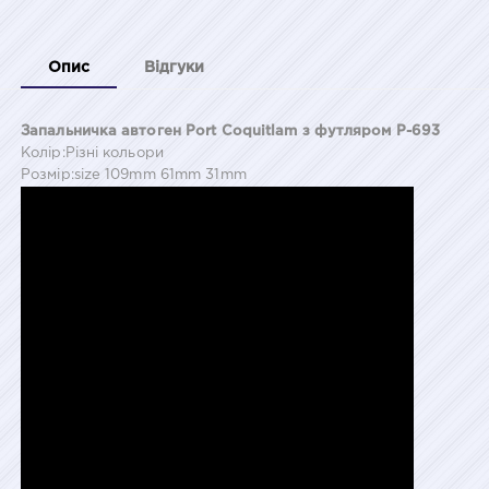
Опис
Відгуки
Запальничка автоген Port Coquitlam з футляром P-693
Колір:Різні кольори
Розмір:size 109mm 61mm 31mm