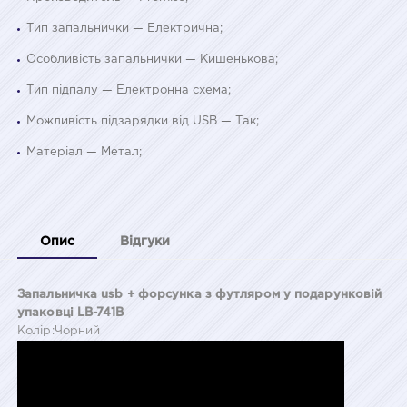
Тип запальнички — Електрична;
Особливість запальнички — Кишенькова;
Тип підпалу — Електронна схема;
Можливість підзарядки від USB — Так;
Матеріал — Метал;
Опис
Відгуки
Запальничка usb + форсунка з футляром у подарунковій
упаковці LB-741B
Колір:Чорний