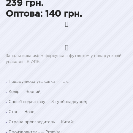
239 грн.
Оптова: 140 грн.
Запальничка usb + форсунка з футляром у подарунковій
упаковці LB-741B
Подарункова упаковка — Так;
Колір — Чорний;
Спосіб подачі газу — З турбонаддувом;
Стан — Нове;
Страна производитель — Китай;
Производитель — Promise;