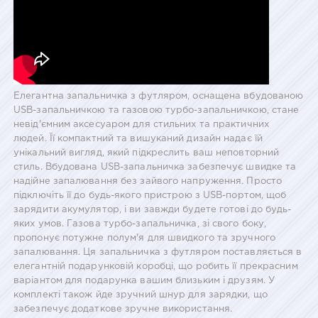
Елегантна запальничка з футляром, оснащена вбудованою
USB-запальничкою та газовою турбо-запальничкою, стане
невід'ємним аксесуаром для стильних та практичних
людей. Її компактний та вишуканий дизайн надає їй
унікальний вигляд, який підкреслить ваш неповторний
стиль. Вбудована USB-запальничка забезпечує швидке та
надійне запалювання без зайвого напруження. Просто
підключіть її до будь-якого пристрою з USB-портом, щоб
зарядити акумулятор, і ви завжди будете готові до будь-
яких умов. Газова турбо-запальничка, зі свого боку,
пропонує потужне полум'я для швидкого та зручного
запалювання. Ця запальничка з футляром поставляється в
елегантній подарунковій коробці, що робить її прекрасним
варіантом для подарунка вашим близьким і друзям. У
комплекті також йде зручний шнур для зарядки, що
забезпечує додаткове зручне використання.